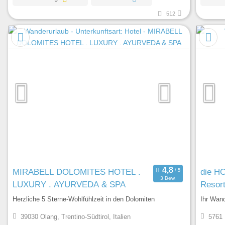
512
MIRABELL DOLOMITES HOTEL .
die H
3 Bew.
LUXURY . AYURVEDA & SPA
Resor
Herzliche 5 Sterne-Wohlfühlzeit in den Dolomiten
Ihr Wand
39030 Olang, Trentino-Südtirol, Italien
5761 