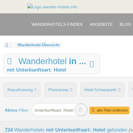
WANDERHOTELS FINDEN
ANGEBOTE
BLOG
Wanderhotel-Übersicht
Wanderhotel
in ...
mit Unterkunftsart: Hotel
Klassifizierung
Preisniveau
Hotel-Schwerpunkt
persönliche Tourenberatung
Touren
Wellnessbere
Aktive
Filter:
Unterkunftsart: Hotel
alle Filter entfernen
724
Wanderhotels
mit Unterkunftsart: Hotel
gefunden
(