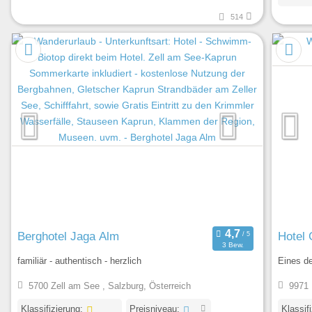
514
Berghotel Jaga Alm
Hotel 
3 Bew.
familiär - authentisch - herzlich
Eines de
5700 Zell am See , Salzburg, Österreich
9971 M
Klassifizierung:
Preisniveau:
Klassif