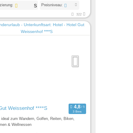
izierung:
Preisniveau:
322
Gut Weissenhof ****S
3 Bew.
l ideal zum Wandern, Golfen, Reiten, Biken,
men & Wellnessen