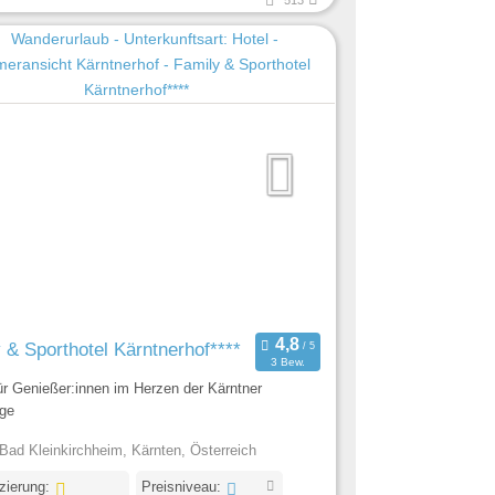
513
 & Sporthotel Kärntnerhof****
3 Bew.
ür Genießer:innen im Herzen der Kärntner
ge
Bad Kleinkirchheim, Kärnten, Österreich
izierung:
Preisniveau: