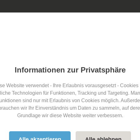
ÜBER UNS
ds
Informationen zur Privatsphäre
se Website verwendet - Ihre Erlaubnis vorausgesetzt - Cookies
liche Technologien für Funktionen, Tracking und Targeting. Ma
 Österreich
unktionen sind nur mit Erlaubnis von Cookies möglich. Außerd
brauchen wir Ihr Einverständnis um Daten zu sammeln, auf dere
Südtirol
Grundlage wir diese Website weiter verbessern.
- Deutschland
- Schweiz
Alle akzeptieren
Alle ablehnen