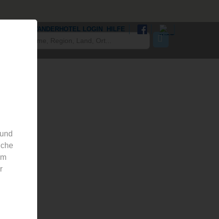
WANDERHOTEL LOGIN
HILFE
 und
nche
em
r