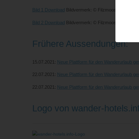
Bild 1 Download
Bildvermerk: © Filzmoos Tourismus 
Bild 2 Download
Bildvermerk: © Filzmoos Tourismus 
Frühere Aussendungen:
15.07.2021:
Neue Plattform für den Wanderurlaub ges
22.07.2021:
Neue Plattform für den Wanderurlaub gest
22.07.2021:
Neue Plattform für den Wanderurlaub ges
Logo von wander-hotels.in