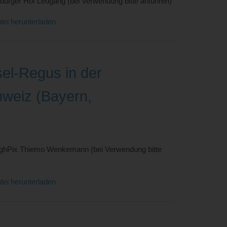
burger Hof Leogang (bei Verwendung bitte anführen)
tei herunterladen
el-Regus in der
weiz (Bayern,
ghPix Thiemo Wenkemann (bei Verwendung bitte
tei herunterladen