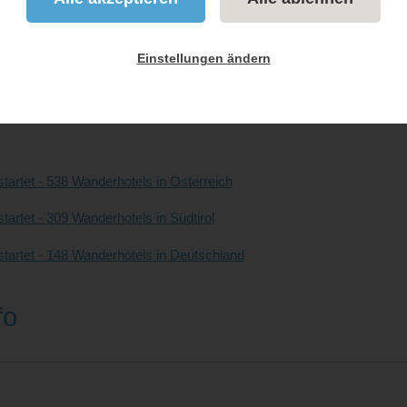
(bei Verwendung bitte anführen)
Einstellungen ändern
(bei Verwendung bitte anführen)
tartet - 538 Wanderhotels in Österreich
artet - 309 Wanderhotels in Südtirol
tartet - 148 Wanderhotels in Deutschland
fo