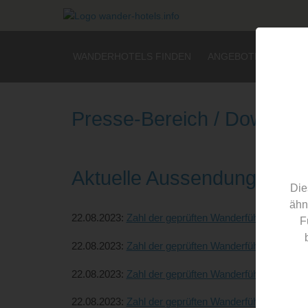
WANDERHOTELS FINDEN
ANGEBOTE
BLOG
Presse-Bereich / Downloa
Aktuelle Aussendungen:
Die
ähn
22.08.2023:
Zahl der geprüften Wanderführer steigt -
F
22.08.2023:
Zahl der geprüften Wanderführer steigt - 
22.08.2023:
Zahl der geprüften Wanderführer steigt 
22.08.2023:
Zahl der geprüften Wanderführer steigt 