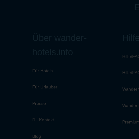
E
Über wander-
Hilf
hotels.info
Hilfe/FA
Für Hotels
Hilfe/FA
Für Urlauber
Wanderh
Presse
Wanderh
Kontakt
Premium
Blog