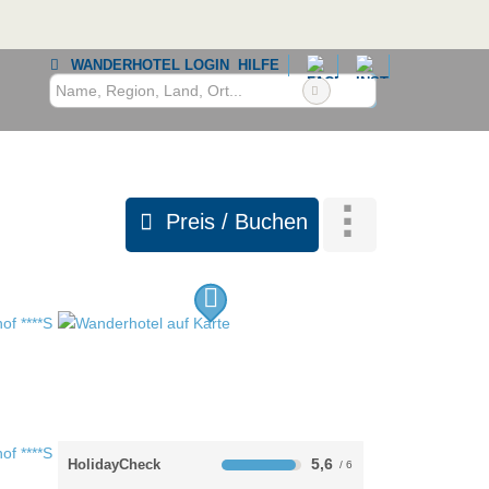
WANDERHOTEL LOGIN
HILFE
Preis / Buchen
5,6
HolidayCheck