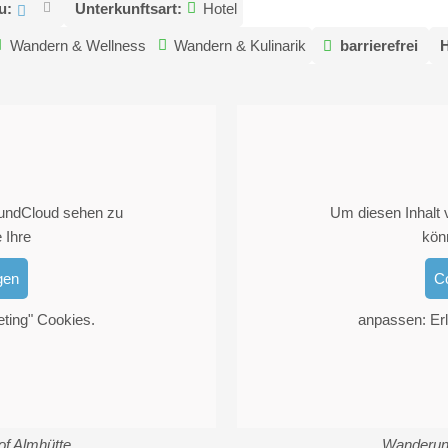
u:
Unterkunftsart:
Hotel
Wandern & Wellness
Wandern & Kulinarik
barrierefrei
oundCloud sehen zu
Um diesen Inhalt
 Ihre
kön
gen
C
eting" Cookies.
anpassen: Erl
f Almhütte
Wanderun