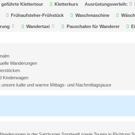
geführte Klettertour
Kletterkurs
Ausrüstungsverleih:
Frühaufsteher-Frühstück
Waschmaschine
Wäsch
erung
Wandertaxi
Pauschalen für Wanderer
E
enalm
iduelle Wanderungen
derstöcken
nd Kinderwagen
g unsere kalte und warme Mittags- und Nachmittagsjause
e Wanderungen in der Salzburger Sportwelt sowie Touren in Richtung