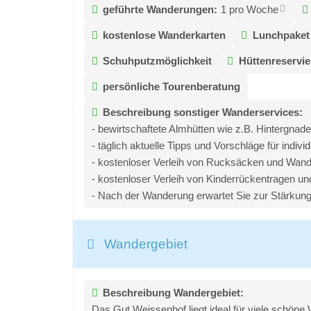
geführte Wanderungen:
1 pro Woche
kostenlose Wanderkarten
Lunchpaket
Schuhputzmöglichkeit
Hüttenreservi
persönliche Tourenberatung
Beschreibung sonstiger Wanderservices:
- bewirtschaftete Almhütten wie z.B. Hintergnad
- täglich aktuelle Tipps und Vorschläge für indiv
- kostenloser Verleih von Rucksäcken und Wan
- kostenloser Verleih von Kinderrückentragen u
- Nach der Wanderung erwartet Sie zur Stärkun
Wandergebiet
Beschreibung Wandergebiet:
Das Gut Weissenhof liegt ideal für viele schön