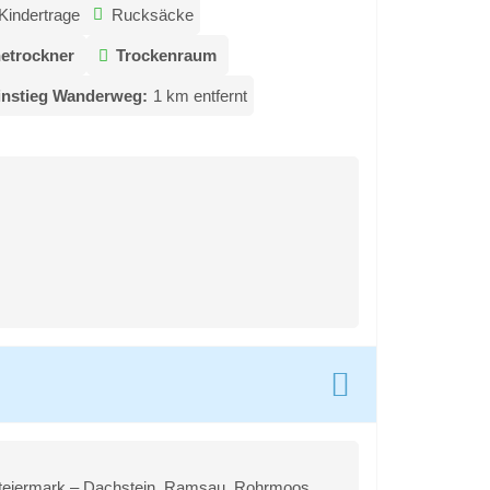
Kindertrage
Rucksäcke
etrockner
Trockenraum
instieg Wanderweg:
1 km entfernt
 Steiermark – Dachstein, Ramsau, Rohrmoos,