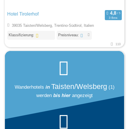
Hotel Tirolerhof
3 Bew.
39035 Taisten/Welsberg, Trentino-Südtirol, Italien
Klassifizierung:
Preisniveau:
110
Taisten/Welsberg
Wanderhotels
in
(1)
werden
bis hier
angezeigt