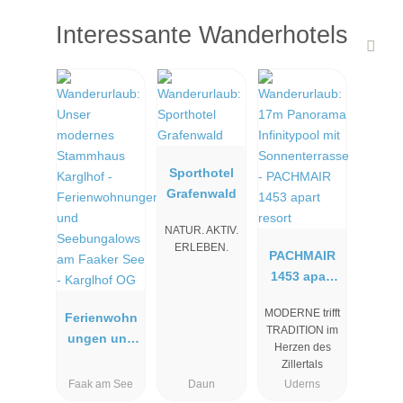
Interessante Wanderhotels
Sporthotel
Grafenwald
NATUR. AKTIV.
ERLEBEN.
PACHMAIR
1453 apart
resort
MODERNE trifft
Ferienwohn
TRADITION im
ungen und
Herzen des
Seebungalo
Zillertals
ws am
Faak am See
Daun
Uderns
Faaker See -