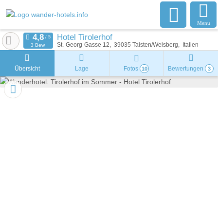
Menu
Hotel Tirolerhof
St.-Georg-Gasse 12
39035
Taisten/Welsberg
Italien
3 Bew.
Übersicht
Lage
Fotos
Bewertungen
10
3