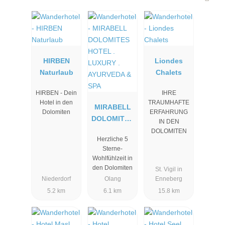
HIRBEN
Liondes
Naturlaub
Chalets
HIRBEN - Dein
IHRE
Hotel in den
TRAUMHAFTE
MIRABELL
Dolomiten
ERFAHRUNG
DOLOMITES
IN DEN
HOTEL .
DOLOMITEN
Herzliche 5
LUXURY .
Sterne-
AYURVEDA
Wohlfühlzeit in
& SPA
den Dolomiten
St. Vigil in
Niederdorf
Olang
Enneberg
5.2 km
6.1 km
15.8 km