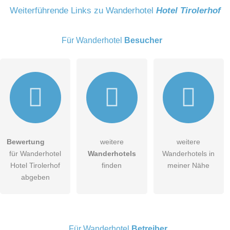
Name
Weiterführende Links zu Wanderhotel
Hotel Tirolerhof
Für Wanderhotel
Besucher
E-Mail-Adresse (wird nicht veröffentlicht)
Bewertung
weitere
weitere
Hiermit akzeptiere ich die
AGB
.
für Wanderhotel
Wanderhotels
Wanderhotels in
Hotel Tirolerhof
finden
meiner Nähe
Die
Datenschutzerklärung
habe ich zur Kenntnis genommen.
abgeben
öffentliche Frage stellen
Abbrechen
Hinweis:
Bitte beachten Sie, öffentliche Fragen sind
für alle
Besucher sichtbar
.
Für Wanderhotel
Betreiber