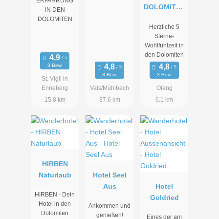
ERFAHRUNG
DOLOMITES
IN DEN
HOTEL .
DOLOMITEN
Herzliche 5
LUXURY .
Sterne-
AYURVEDA
Wohlfühlzeit in
& SPA
den Dolomiten
3 Bew.
3 Bew.
3 Bew.
St. Vigil in
Enneberg
Vals/Mühlbach
Olang
15.8 km
37.6 km
6.1 km
HIRBEN
Naturlaub
Hotel Seel
Aus
Hotel
HIRBEN - Dein
Goldried
Hotel in den
Ankommen und
Dolomiten
genießen!
Eines der am