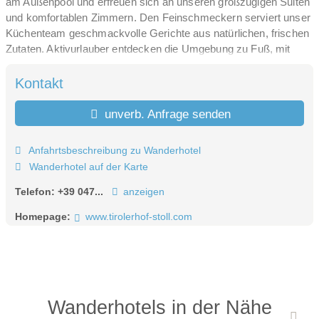
am Außenpool und erfreuen sich an unseren großzügigen Suiten
und komfortablen Zimmern. Den Feinschmeckern serviert unser
Küchenteam geschmackvolle Gerichte aus natürlichen, frischen
Zutaten. Aktivurlauber entdecken die Umgebung zu Fuß, mit
dem Mountainbike oder auf Skiern direkt vom Hotel aus und
erreichen dank unserer zentralen Lage im Pustertal in kürzester
Kontakt
Zeit die beliebtesten Ausflugsziele des Tales wie die Plätzwiese
und den Toblacher See.
unverb. Anfrage senden
Erleben Sie eine unvergessliche Zeit bei Familie Stoll.
Anfahrtsbeschreibung zu Wanderhotel
Wanderhotel auf der Karte
Telefon:
+39 047...
anzeigen
Homepage:
www.tirolerhof-stoll.com
Wanderhotels in der Nähe