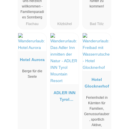
uns herzlich
runter zu
willkommen -
kommen!
Familienparadi
es Sonnberg
Flachau
Kitzbühel
Bad Tölz
Hotel Aurora
Berge für die
Seele
Hotel
Glocknerhof
ADLER INN
Ferienhotel in
Tyrol
Kärnten für
Mountain
Familien,
Resort
Genussurlauber
, sportlich
Aktive,