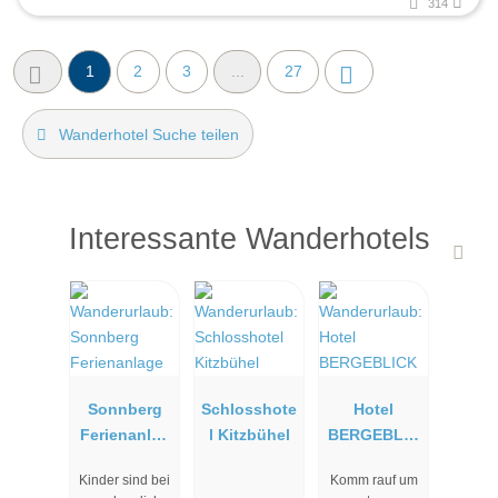
314
1
2
3
...
27
Wanderhotel Suche teilen
Interessante Wanderhotels
Sonnberg
Schlosshote
Hotel
Ferienanlag
l Kitzbühel
BERGEBLIC
e
K
Kinder sind bei
Komm rauf um