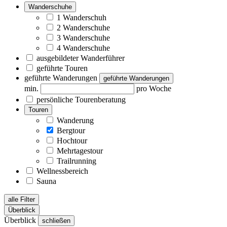
Wanderschuhe
1 Wanderschuh
2 Wanderschuhe
3 Wanderschuhe
4 Wanderschuhe
ausgebildeter Wanderführer
geführte Touren
geführte Wanderungen
geführte Wanderungen
min.
pro Woche
persönliche Tourenberatung
Touren
Wanderung
Bergtour
Hochtour
Mehrtagestour
Trailrunning
Wellnessbereich
Sauna
alle Filter
Überblick
Überblick
schließen