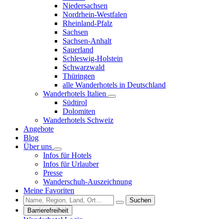
Niedersachsen
Nordrhein-Westfalen
Rheinland-Pfalz
Sachsen
Sachsen-Anhalt
Sauerland
Schleswig-Holstein
Schwarzwald
Thüringen
alle Wanderhotels in Deutschland
Wanderhotels Italien
Südtirol
Dolomiten
Wanderhotels Schweiz
Angebote
Blog
Über uns
Infos für Hotels
Infos für Urlauber
Presse
Wanderschuh-Auszeichnung
Meine Favoriten
Suchen
Barrierefreiheit