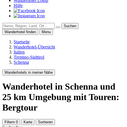
Wanderhotel Login
Hilfe
Suchen
Wanderhotel finden
Menu
Startseite
Wanderhotel-Übersicht
Italien
Trentino-Südtirol
Schenna
Wanderhotels in meiner Nähe
Wanderhotel
in Schenna
und
25
km Umgebung
mit Touren:
Bergtour
Filtern
0
Karte
Sortieren