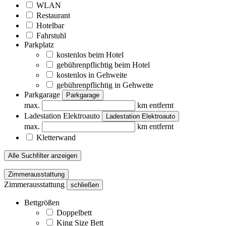
WLAN
Restaurant
Hotelbar
Fahrstuhl
Parkplatz
kostenlos beim Hotel
gebührenpflichtig beim Hotel
kostenlos in Gehweite
gebührenpflichtig in Gehweite
Parkgarage
Parkgarage
max.
km entfernt
Ladestation Elektroauto
Ladestation Elektroauto
max.
km entfernt
Kletterwand
Alle Suchfilter anzeigen
Zimmerausstattung
Zimmerausstattung
schließen
Bettgrößen
Doppelbett
King Size Bett