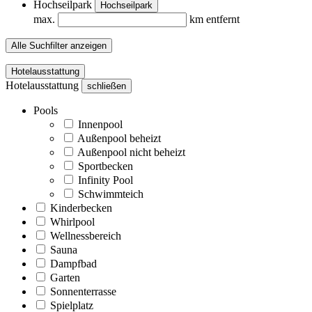
Hochseilpark
Hochseilpark
max.
km entfernt
Alle Suchfilter anzeigen
Hotelausstattung
Hotelausstattung
schließen
Pools
Innenpool
Außenpool beheizt
Außenpool nicht beheizt
Sportbecken
Infinity Pool
Schwimmteich
Kinderbecken
Whirlpool
Wellnessbereich
Sauna
Dampfbad
Garten
Sonnenterrasse
Spielplatz