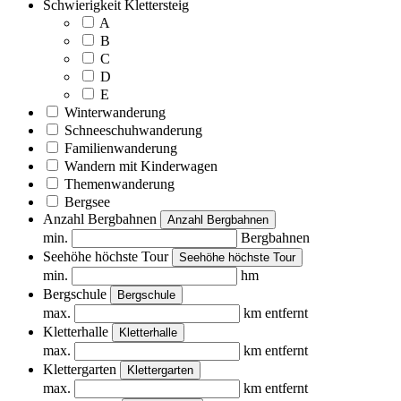
Schwierigkeit Klettersteig
A
B
C
D
E
Winterwanderung
Schneeschuhwanderung
Familienwanderung
Wandern mit Kinderwagen
Themenwanderung
Bergsee
Anzahl Bergbahnen
Anzahl Bergbahnen
min.
Bergbahnen
Seehöhe höchste Tour
Seehöhe höchste Tour
min.
hm
Bergschule
Bergschule
max.
km entfernt
Kletterhalle
Kletterhalle
max.
km entfernt
Klettergarten
Klettergarten
max.
km entfernt