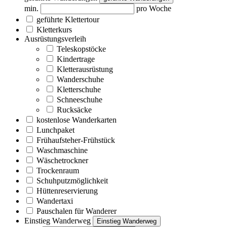
min.
pro Woche
geführte Klettertour
Kletterkurs
Ausrüstungsverleih
Teleskopstöcke
Kindertrage
Kletterausrüstung
Wanderschuhe
Kletterschuhe
Schneeschuhe
Rucksäcke
kostenlose Wanderkarten
Lunchpaket
Frühaufsteher-Frühstück
Waschmaschine
Wäschetrockner
Trockenraum
Schuhputzmöglichkeit
Hüttenreservierung
Wandertaxi
Pauschalen für Wanderer
Einstieg Wanderweg
Einstieg Wanderweg