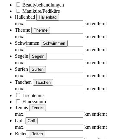
Beautybehandlungen
Maniküre/Pediküre
Hallenbad
Hallenbad
max.
km entfernt
Therme
Therme
max.
km entfernt
Schwimmen
Schwimmen
max.
km entfernt
Segeln
Segeln
max.
km entfernt
Surfen
Surfen
max.
km entfernt
Tauchen
Tauchen
max.
km entfernt
Tischtennis
Fitnessraum
Tennis
Tennis
max.
km entfernt
Golf
Golf
max.
km entfernt
Reiten
Reiten