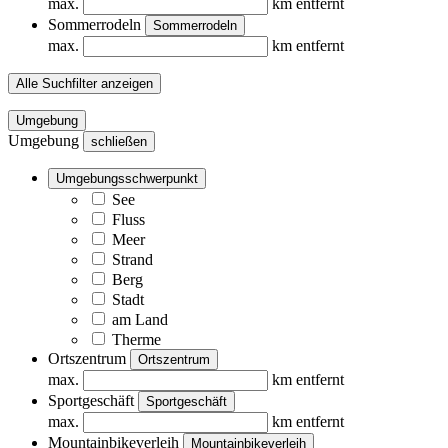
max.
km entfernt
Sommerrodeln
Sommerrodeln
max.
km entfernt
Alle Suchfilter anzeigen
Umgebung
Umgebung
schließen
Umgebungsschwerpunkt
See
Fluss
Meer
Strand
Berg
Stadt
am Land
Therme
Ortszentrum
Ortszentrum
max.
km entfernt
Sportgeschäft
Sportgeschäft
max.
km entfernt
Mountainbikeverleih
Mountainbikeverleih