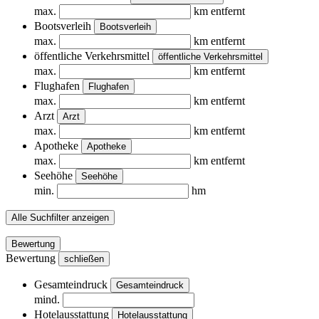
max.
km entfernt
Bootsverleih
Bootsverleih
max.
km entfernt
öffentliche Verkehrsmittel
öffentliche Verkehrsmittel
max.
km entfernt
Flughafen
Flughafen
max.
km entfernt
Arzt
Arzt
max.
km entfernt
Apotheke
Apotheke
max.
km entfernt
Seehöhe
Seehöhe
min.
hm
Alle Suchfilter anzeigen
Bewertung
Bewertung
schließen
Gesamteindruck
Gesamteindruck
mind.
Hotelausstattung
Hotelausstattung