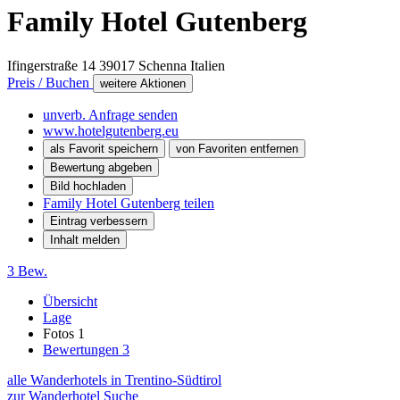
Family Hotel Gutenberg
Ifingerstraße 14
39017
Schenna
Italien
Preis / Buchen
weitere Aktionen
unverb. Anfrage senden
www.hotelgutenberg.eu
als Favorit speichern
von Favoriten entfernen
Bewertung abgeben
Bild hochladen
Family Hotel Gutenberg teilen
Eintrag verbessern
Inhalt melden
3 Bew.
Übersicht
Lage
Fotos
1
Bewertungen
3
alle Wanderhotels in Trentino-Südtirol
zur Wanderhotel Suche