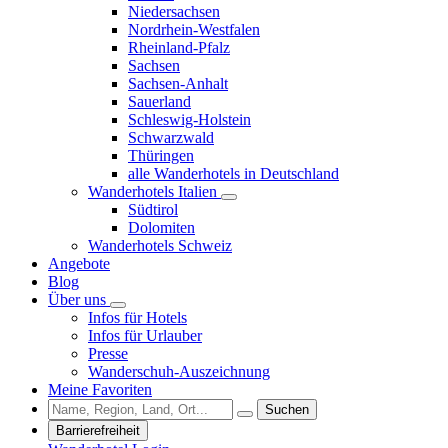
Niedersachsen
Nordrhein-Westfalen
Rheinland-Pfalz
Sachsen
Sachsen-Anhalt
Sauerland
Schleswig-Holstein
Schwarzwald
Thüringen
alle Wanderhotels in Deutschland
Wanderhotels Italien
Südtirol
Dolomiten
Wanderhotels Schweiz
Angebote
Blog
Über uns
Infos für Hotels
Infos für Urlauber
Presse
Wanderschuh-Auszeichnung
Meine Favoriten
Suchen
Barrierefreiheit