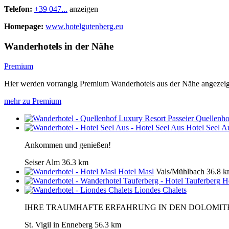
Telefon:
+39 047...
anzeigen
Homepage:
www.hotelgutenberg.eu
Wanderhotels in der Nähe
Premium
Hier werden vorrangig Premium Wanderhotels aus der Nähe angezeig
mehr zu Premium
Quellenho
Hotel Seel A
Ankommen und genießen!
Seiser Alm
36.3 km
Hotel Masl
Vals/Mühlbach
36.8 
H
Liondes Chalets
IHRE TRAUMHAFTE ERFAHRUNG IN DEN DOLOMIT
St. Vigil in Enneberg
56.3 km