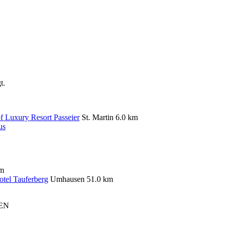
t.
f Luxury Resort Passeier
St. Martin
6.0 km
us
km
otel Tauferberg
Umhausen
51.0 km
EN