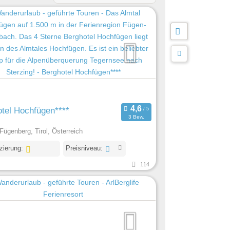
tel Hochfügen****
3 Bew.
Fügenberg, Tirol, Österreich
izierung:
Preisniveau:
114