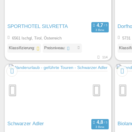
SPORTHOTEL SILVRETTA
Dorfho
3 Bew.
6561 Ischgl, Tirol, Österreich
5731 
Klassifizierung:
Preisniveau:
Klassif
114
Schwarzer Adler
Biola
3 Bew.