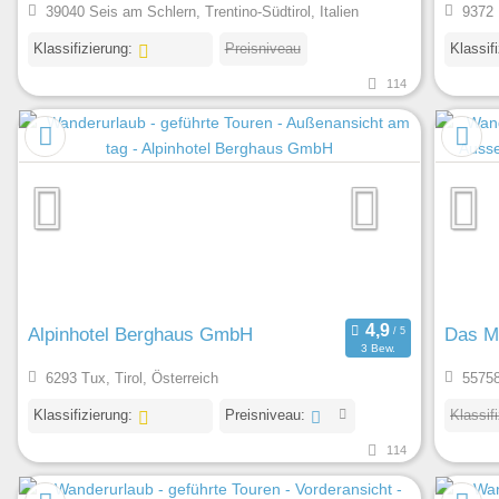
39040 Seis am Schlern, Trentino-Südtirol, Italien
9372 
Klassifizierung:
Preisniveau
Klassif
114
Alpinhotel Berghaus GmbH
Das M
3 Bew.
6293 Tux, Tirol, Österreich
55758
Klassifizierung:
Preisniveau:
Klassif
114