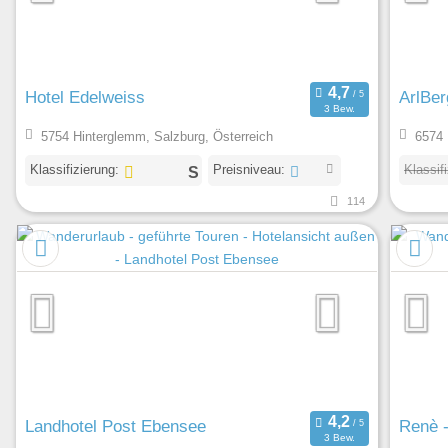
Hotel Edelweiss
ArlBer
3 Bew.
5754 Hinterglemm, Salzburg, Österreich
6574 
Klassifizierung:
Preisniveau:
Klassif
114
Landhotel Post Ebensee
Renè -
3 Bew.