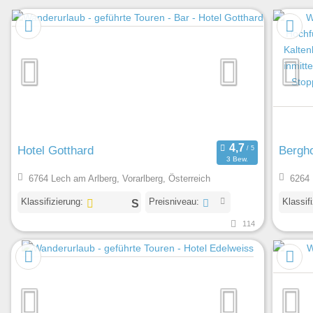
Hotel Gotthard
Bergho
3 Bew.
6764 Lech am Arlberg, Vorarlberg, Österreich
6264 
Klassifizierung:
Preisniveau:
Klassif
114