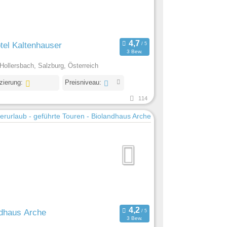
tel Kaltenhauser
3 Bew.
Hollersbach, Salzburg, Österreich
izierung:
Preisniveau:
114
ndhaus Arche
3 Bew.