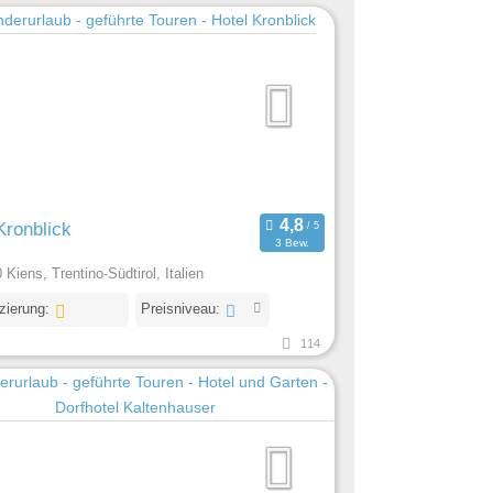
Kronblick
3 Bew.
 Kiens, Trentino-Südtirol, Italien
izierung:
Preisniveau:
114