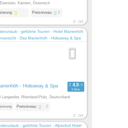
Eberstein, Kärnten, Österreich
izierung:
Preisniveau:
114
arienhöh - Hideaway & Spa
3 Bew.
 Langweiler, Rheinland-Pfalz, Deutschland
izierung
Preisniveau:
114