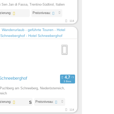
 Sen Jan di Fassa, Trentino-Südtirol, Italien
izierung:
Preisniveau:
114
 Schneeberghof
3 Bew.
Puchberg am Schneeberg, Niederösterreich,
reich
izierung:
Preisniveau:
114