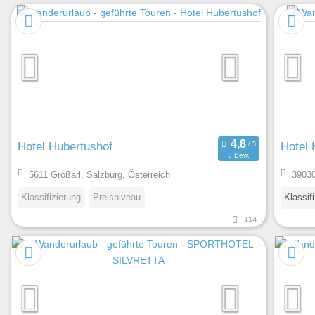
Hotel Hubertushof
Hotel 
3 Bew.
5611 Großarl, Salzburg, Österreich
39030
Klassifizierung
Preisniveau
Klassif
114