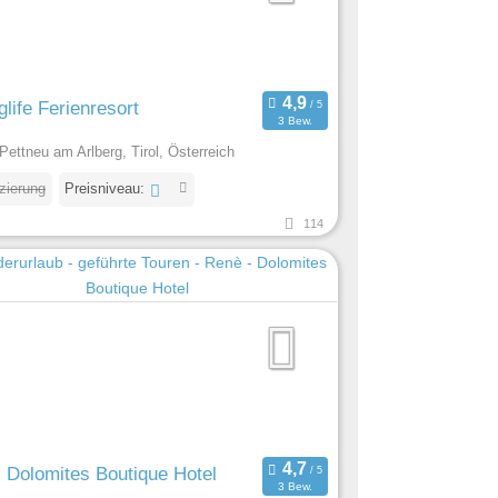
glife Ferienresort
3 Bew.
Pettneu am Arlberg, Tirol, Österreich
izierung
Preisniveau:
114
 Dolomites Boutique Hotel
3 Bew.