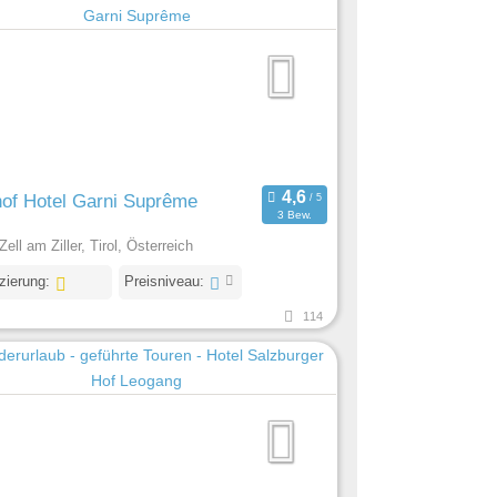
of Hotel Garni Suprême
3 Bew.
ell am Ziller, Tirol, Österreich
izierung:
Preisniveau:
114