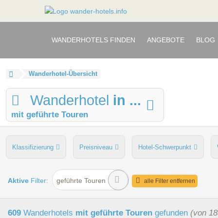
WANDERHOTELS FINDEN
ANGEBOTE
BLOG
Wanderhotel-Übersicht
Wanderhotel
in ...
mit geführte Touren
Klassifizierung
Preisniveau
Hotel-Schwerpunkt
persönliche Tourenberatung
Touren
Wellnessbere
Aktive
Filter:
geführte Touren
alle Filter entfernen
609
Wanderhotels
mit geführte Touren
gefunden
(von 18