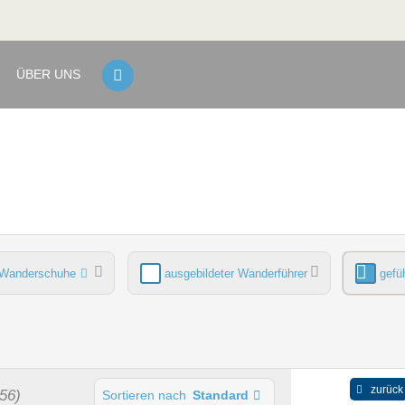
ÜBER UNS
Wanderschuhe
ausgebildeter Wanderführer
gefü
ich
Sauna
zurück
56)
Sortieren nach
Standard