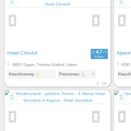
Hotel Christof
Alpenh
3 Bew.
39057 Eppan, Trentino-Südtirol, Italien
6280 Z
Klassifizierung:
Preisniveau:
Klassif
114