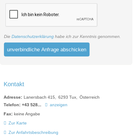
Aufenthalt benötigen. SIe ist ideal für eine Familie mit 2
Erwachsenen und max. 2 Kindern oder 4 Erwachsenen.
1 Schlafzimmer mit Boxspringbetten
1 Wohnschlafraum mit Boxspringbetten
Sofa
Die
Datenschutzerklärung
habe ich zur Kenntnis genommen.
Badezimmer mit Fenster, Regenfall-Dusche und WC
unverbindliche Anfrage abschicken
Balkon mit Blick auf Tux-Lanersbach
Safe
2 x HD Fernseher
Duschgel- und Seifenspender
Haarfön und Handtuchtrockner
Kontakt
WLAN kostenlos
Adresse:
Lanersbach 415
6293
Tux
Österreich
Telefon:
+43 528...
anzeigen
Fax:
keine Angabe
Zur Karte
Zur Anfahrtsbeschreibung