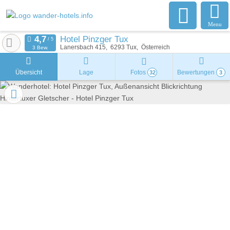
Menu
Hotel Pinzger Tux
Lanersbach 415
6293
Tux
Österreich
3 Bew.
Übersicht
Lage
Fotos
Bewertungen
32
3