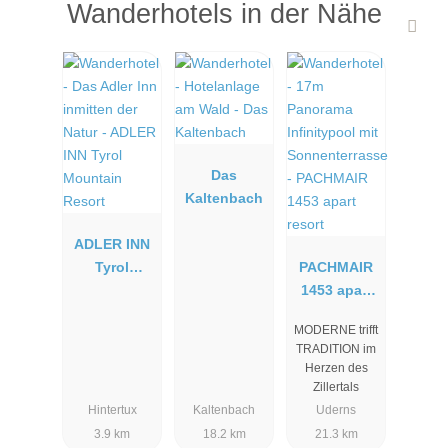
Wanderhotels in der Nähe
Das
Kaltenbach
ADLER INN
Tyrol
PACHMAIR
Mountain
1453 apart
Resort
resort
MODERNE trifft
TRADITION im
Herzen des
Zillertals
Hintertux
Kaltenbach
Uderns
3.9 km
18.2 km
21.3 km