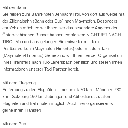
Hintertuxer Gletscher*
bietet ideale Voraussetzungen für unvergessliche
22m²
Mit der Bahn
ganzjährig geöffnet
Wanderferien im Tuxertal.
Sie reisen zum Bahnknoten Jenbach/Tirol, von dort aus weiter mit
8.15–16.30 Uhr, letzte Bergfahrt: 15.00 Uhr; Zillertal
Boxspringbetten 180x200cm
Umgebungsschwerpunkt:
Berg
am Land
der Zillertalbahn (Bahn oder Bus) nach Mayrhofen. Besonders
Activcard bis Sommerbergalm (2.100 m) gültig
Balkon
empfehlen möchten wir Ihnen hier das besondere Angebot der
HD Fernseher mit Kabel-TV
Ortszentrum:
0.1 km entfernt
Anzahl Bergbahnen:
2 Bergbahnen
Österreichischen Bundesbahnen empfehlen: NIGHTJET NACH
Sitzgelegenheit mit Tisch
Sportgeschäft:
0.1 km entfernt
TIROL Von dort aus gelangen Sie entweder mit dem
Seehöhe höchste Tour:
bis 3476 hm
teilweise mit Schlafcouch
Postbusverkehr (Mayrhofen-Hintertux) oder mit dem Taxi
Safe und Telefon
Mountainbikeverleih:
0.1 km entfernt
Bergschule:
2 km entfernt
(Mayrhofen-Hintertux) Gerne sind wir Ihnen bei der Organisation
Badezimmer mit Dusche und WC
Ihres Transfers nach Tux-Lanersbach behilflich und stellen Ihnen
Bootsverleih:
nicht vorhanden
Duschgel- und Seifenspender
Kletterhalle:
20 km entfernt
Informationen unserer Taxi Partner bereit.
Haarfön und Handtuchtrockner
öffentliche Verkehrsmittel:
0.1 km entfernt
Klettergarten:
nicht vorhanden
WLAN kostenfrei
Mit dem Flugzeug
Flughafen:
80 km entfernt
Arzt:
0.3 km entfernt
Hochseilpark:
20 km entfernt
Entfernung zu den Flughäfen: - Innsbruck 90 km - München 230
Tourentipps
Apotheke:
7 km entfernt
Seehöhe:
1350 hm
km - Salzburg 160 km Zubringer- und Abholdienst zu allen
Flughäfen und Bahnhöfen möglich. Auch hier organisieren wir
Register-Nr.:
24173z
Almen:
gerne Ihren Transfer!
Mit dem Bus