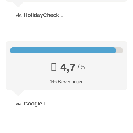
Haarfön und Handtuchtrockner
WLAN kostenlos
HolidayCheck
via:
4,7
/ 5
446 Bewertungen
Google
via:
Gletscher Suite