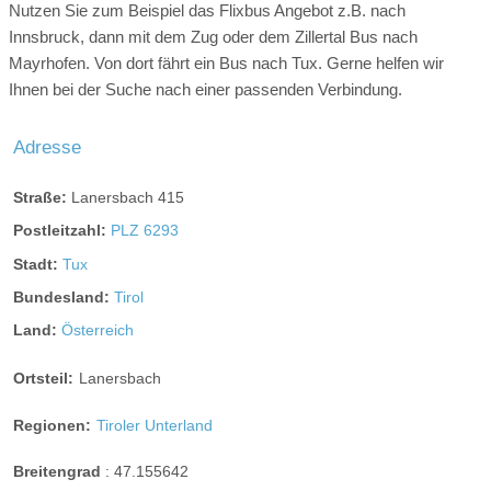
Nutzen Sie zum Beispiel das Flixbus Angebot z.B. nach
Innsbruck, dann mit dem Zug oder dem Zillertal Bus nach
Almwanderweg Tux
Mayrhofen. Von dort fährt ein Bus nach Tux. Gerne helfen wir
Ihnen bei der Suche nach einer passenden Verbindung.
Almwanderweg Tux
Start: Tux-Lanersbach
Adresse
Ende: Tux-Lanersbach
Straße:
Lanersbach 415
Schwierigkeit: mittel
Streckenlänge: 18 km
Postleitzahl:
PLZ 6293
Komfort Doppelzimmer
Gehzeit: 7 h
Stadt:
Tux
Höhenmeter bergauf: 920 m
Diese Zimmer bieten Ihnen alles, was Sie für einen
Bundesland:
Tirol
Höhenmeter bergab: 920 m
erholsamen Aufenthalt benötigen, und sind ideal für Paare
Höchster Punkt: 2135 m
Land:
Österreich
oder Reisende, die sich entspannen möchten. Größe ca 24-
Rundwanderweg
26m²
Ortsteil:
Lanersbach
Stempelstelle
Tourenbeschreibung: Bei der Talstation der Eggalm Bahnen
Boxspringbetten 180x200cm
Regionen:
Tiroler Unterland
Weg Nr. 21 zum Weiler Gemais, über AV Weg Nr. 321 zur
Balkon
Voglaue und bergwärts zur Nasse Tuxalm. Über das
HD Fernseher mit Kabel-TV
Breitengrad
:
47.155642
Nederjoch zur Vallruckalm (Höchstgelegene Alm Tirols auf