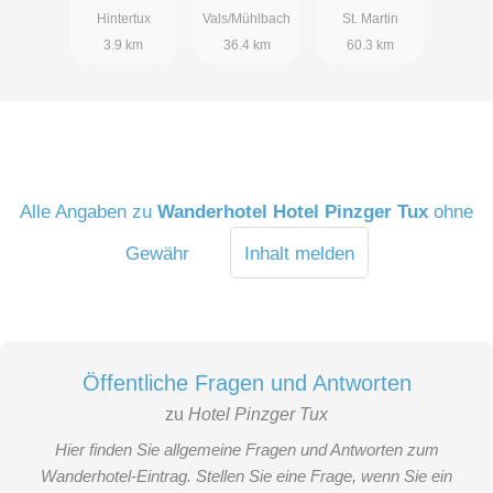
Hintertux
Vals/Mühlbach
St. Martin
3.9 km
36.4 km
60.3 km
Appartement Eggalm
Urlaub mit der Familie oder mit Freunden? Das Appartement
Alle Angaben zu
Wanderhotel Hotel Pinzger Tux
ohne
Eggalm bietet beste Voraussetzungen und genügend Platz für
Gewähr
Inhalt melden
einen entspannten Aufenthalt für maximal 6 Personen.
3 getrennte Schlafzimmer mit HD-TV
2 Bäder mit Dusche und WC
Duschgel- und Seifenspender
Öffentliche Fragen und Antworten
Balkon und kleine Terrasse
Aufenthaltsraum mit Miniküche
zu
Hotel Pinzger Tux
gemütliche Sitzecke mit Tisch
Hier finden Sie allgemeine Fragen und Antworten zum
Safe und Telefon
Wanderhotel-Eintrag. Stellen Sie eine Frage, wenn Sie ein
Haarfön und Handtuchtrockner