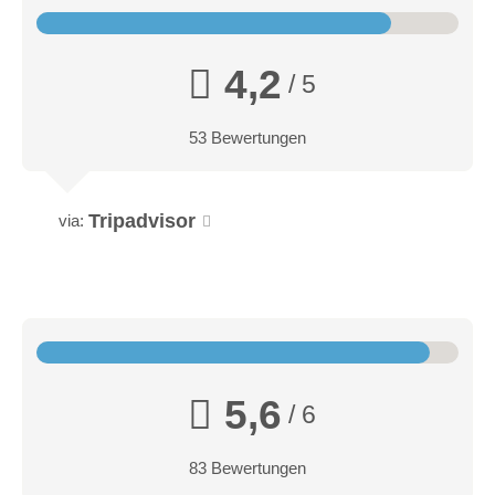
4,2
/ 5
Junior Suiten
53 Bewertungen
Die Junior Suite bietet Ihnen alles, was Sie für einen
erholsamen Aufenthalt benötigen, und sind ideal für Familien
Tripadvisor
via:
2 getrennte Schlafzimmer mit Boxspringbetten und
Schlafcouch
Balkon
HD Fernseher mit Kabel-TV
Miniküche mit Kühlschrank
Essecke
Safe
5,6
/ 6
Telefon
Badezimmer mit Dusche und WC
83 Bewertungen
Duschgel- und Seifenspender