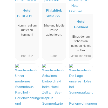
Hotel
Pfalzblick
BERGEBLIC
Wald Spa
K
Resort
Hotel
Komm rauf um
Erholung ist, die
Goldried
runter zu
Pause
kommen!
zelebrieren.
Eines der am
schönsten
gelegen Hotels
in Tirol
Bad Tölz
Dahn
Matrei in Osttirol