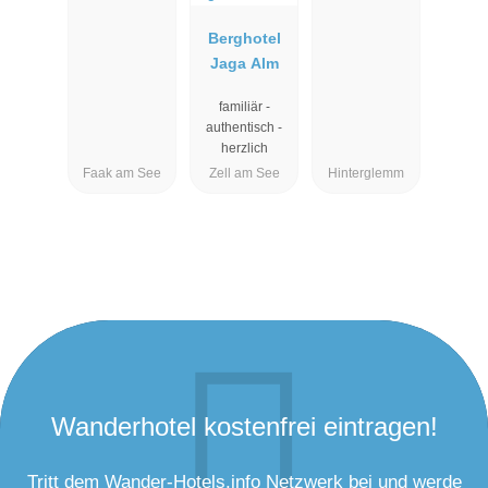
Berghotel
Jaga Alm
familiär -
authentisch -
herzlich
Faak am See
Zell am See
Hinterglemm
Wanderhotel kostenfrei eintragen!
Tritt dem Wander-Hotels.info Netzwerk bei und werde