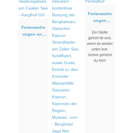
Ferienwohn
ungen
Ferienwohn
Perfeldhof
Ein Gipfel
ungen und
gehört dir erst,
Seebungalo
wenn du wieder
ws am
unten bist.
Faaker See -
Vorher gehörst
du ihm!
Karglhof OG