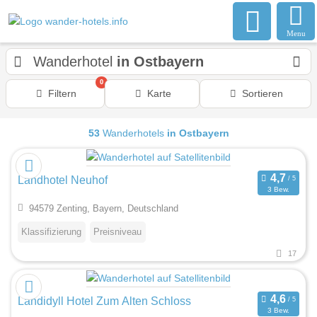
Menu
Wanderhotel
in Ostbayern
0
Filtern
Karte
Sortieren
53
Wanderhotels
in Ostbayern
Landhotel Neuhof
3 Bew.
94579 Zenting, Bayern, Deutschland
Klassifizierung
Preisniveau
17
Landidyll Hotel Zum Alten Schloss
3 Bew.