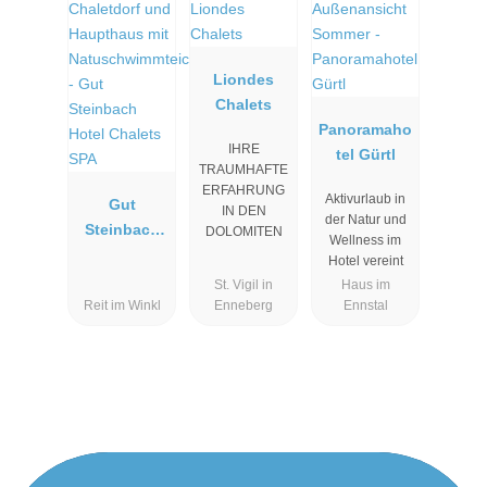
Liondes
Chalets
Panoramaho
IHRE
tel Gürtl
TRAUMHAFTE
ERFAHRUNG
Aktivurlaub in
Gut
IN DEN
der Natur und
Steinbach
DOLOMITEN
Wellness im
Hotel
Hotel vereint
Chalets SPA
St. Vigil in
Haus im
Reit im Winkl
Enneberg
Ennstal