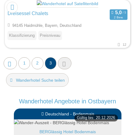
Dreisessel Chalets
2 Bew.
94145 Haidmühle, Bayern, Deutschland
Klassifizierung
Preisniveau
12
1
2
3
Wanderhotel Suche teilen
Wanderhotel Angebote in Ostbayern
Deutschland - Bodenmais
Gültig bis: 20.12.2026
BERGlässig Hotel Bodenmais