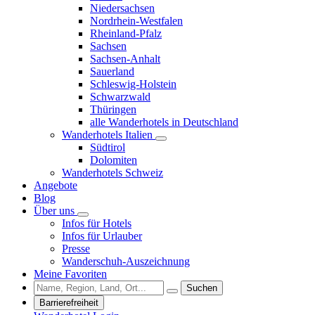
Niedersachsen
Nordrhein-Westfalen
Rheinland-Pfalz
Sachsen
Sachsen-Anhalt
Sauerland
Schleswig-Holstein
Schwarzwald
Thüringen
alle Wanderhotels in Deutschland
Wanderhotels Italien
Südtirol
Dolomiten
Wanderhotels Schweiz
Angebote
Blog
Über uns
Infos für Hotels
Infos für Urlauber
Presse
Wanderschuh-Auszeichnung
Meine Favoriten
Suchen
Barrierefreiheit