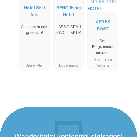
Hotel Seel
BERGlässig
Aus
Hotel
Bodenmais
APRES
Ankommen und
LÄSSIG.GENU
POST
genießen!
SSVOLL.AKTIV.
HOTEL
Den
Bergsommer
genießen
Stuben am
Seiser Alm
Bodenmais
Arlberg
Wanderhotel kostenfrei eintragen!