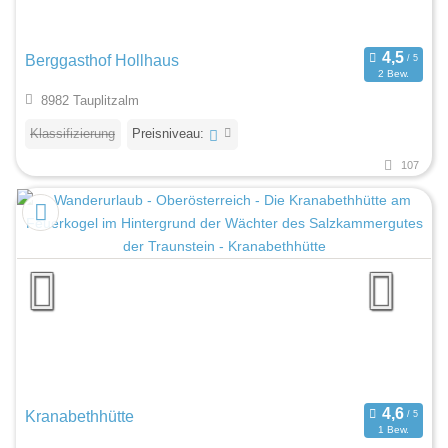
Berggasthof Hollhaus
2 Bew.
8982 Tauplitzalm
Klassifizierung
Preisniveau:
107
Kranabethhütte
1 Bew.