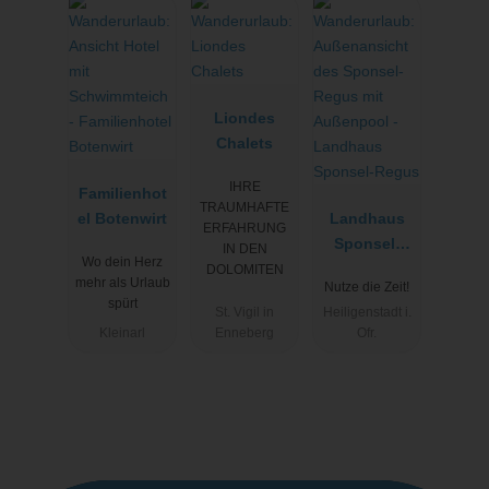
Liondes
Chalets
IHRE
Familienhot
TRAUMHAFTE
el Botenwirt
Landhaus
ERFAHRUNG
Sponsel-
IN DEN
Wo dein Herz
Regus
DOLOMITEN
mehr als Urlaub
Nutze die Zeit!
spürt
St. Vigil in
Heiligenstadt i.
Kleinarl
Enneberg
Ofr.