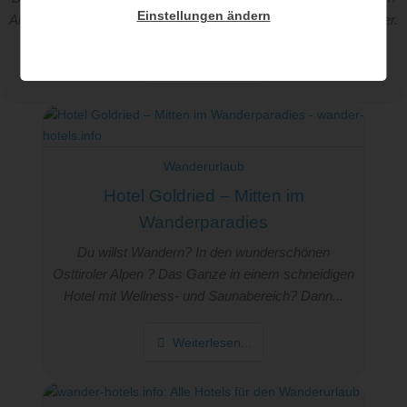
Einstellungen ändern
Alpenraum. Doch die Wandergruppen werden immer heterogener.
Weiterlesen...
Wanderurlaub
Hotel Goldried – Mitten im
Wanderparadies
Du willst Wandern? In den wunderschönen
Osttiroler Alpen ? Das Ganze in einem schneidigen
Hotel mit Wellness- und Saunabereich? Dann...
Weiterlesen...