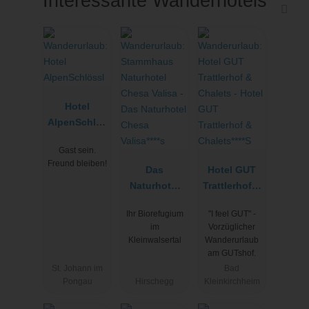
Interessante Wanderhotels
Hotel
AlpenSchlös
sl
Gast sein.
Freund bleiben!
Das
Hotel GUT
Naturhotel
Trattlerhof &
Chesa
Chalets****S
Ihr Biorefugium
"I feel GUT" -
Valisa****s
im
Vorzüglicher
Kleinwalsertal
Wanderurlaub
am GUTshof.
St. Johann im
Bad
Pongau
Hirschegg
Kleinkirchheim