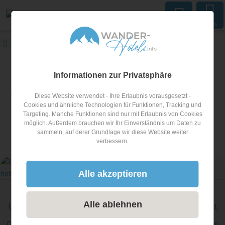
Menu
wander-hotels.info
Blog
Wanderurlaub
wander-hotels.info Blog
Informationen zur Privatsphäre
In unserem Blog berichten wir laufend über tolle Wanderhotels,
Diese Website verwendet - Ihre Erlaubnis vorausgesetzt -
aktuelle Angebote und Tipps für einen abenteuerreichen
Cookies und ähnliche Technologien für Funktionen, Tracking und
Targeting. Manche Funktionen sind nur mit Erlaubnis von Cookies
Wanderurlaub.
möglich. Außerdem brauchen wir Ihr Einverständnis um Daten zu
sammeln, auf derer Grundlage wir diese Website weiter
verbessern.
Artikel zum Thema
Wanderurlaub
Alle akzeptieren
Wanderurlaub
Alle ablehnen
Umfrage: Zahl der geprüften Wanderführer steigt
Das Interesse an einer Wanderführerausbildung steigt im ganzen