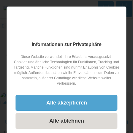
Menu
wander-hotels.info
Blog
Geführte Wanderungen
wander-hotels.info Blog
Informationen zur Privatsphäre
In unserem Blog berichten wir laufend über tolle Wanderhotels,
Diese Website verwendet - Ihre Erlaubnis vorausgesetzt -
aktuelle Angebote und Tipps für einen abenteuerreichen
Cookies und ähnliche Technologien für Funktionen, Tracking und
Targeting. Manche Funktionen sind nur mit Erlaubnis von Cookies
Wanderurlaub.
möglich. Außerdem brauchen wir Ihr Einverständnis um Daten zu
sammeln, auf derer Grundlage wir diese Website weiter
verbessern.
Artikel zum Thema
Geführte Wanderungen
Alle akzeptieren
Wanderurlaub
Alle ablehnen
Umfrage: Zahl der geprüften Wanderführer steigt
Das Interesse an einer Wanderführerausbildung steigt im ganzen