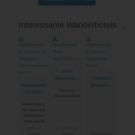
Interessante Wanderhotels
Hotel
AlpenSchlös
Ferienhof
Panoramaho
sl
Neusacher
Gast sein.
tel Gürtl
Moser
Freund bleiben!
Aktivurlaub in
der Natur und
Wellness im
Hotel vereint
Haus im
St. Johann im
Ennstal
Pongau
Weissensee