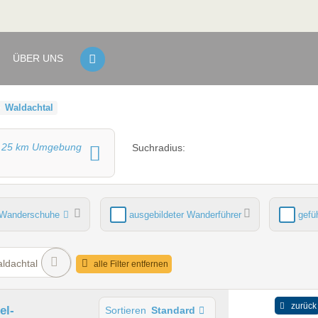
ÜBER UNS
Waldachtal
d
25
km Umgebung
Suchradius:
Wanderschuhe
ausgebildeter Wanderführer
gefü
ich
Sauna
ldachtal
alle Filter entfernen
zurück
el-
Sortieren
Standard