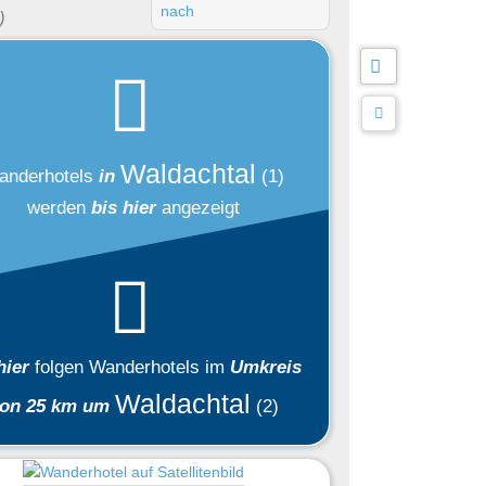
nach
)
Waldachtal
anderhotels
in
(1)
werden
bis hier
angezeigt
hier
folgen
Wanderhotels
im
Umkreis
Waldachtal
on 25 km um
(2)