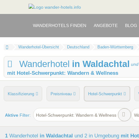
WANDERHOTELS FINDEN
ANGEBOTE
BLOG
Wanderhotel-Übersicht
Deutschland
Baden-Württemberg
Wanderhotel
in Waldachtal
un
mit Hotel-Schwerpunkt: Wandern & Wellness
Klassifizierung
Preisniveau
Hotel-Schwerpunkt
persönliche Tourenberatung
Touren
Wellnessbere
Aktive
Filter:
Hotel-Schwerpunkt: Wandern & Wellness
Wa
1
Wanderhotel
in Waldachtal
und 2 in Umgebung
mit Hot