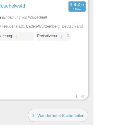
Teuchelwald
3 Bew.
m
(Entfernung von Waldachtal)
 Freudenstadt, Baden-Württemberg, Deutschland
izierung:
Preisniveau:
43
Wanderhotel Suche teilen