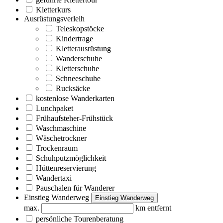
Kletterkurs
Ausrüstungsverleih
Teleskopstöcke
Kindertrage
Kletterausrüstung
Wanderschuhe
Kletterschuhe
Schneeschuhe
Rucksäcke
kostenlose Wanderkarten
Lunchpaket
Frühaufsteher-Frühstück
Waschmaschine
Wäschetrockner
Trockenraum
Schuhputzmöglichkeit
Hüttenreservierung
Wandertaxi
Pauschalen für Wanderer
Einstieg Wanderweg
Einstieg Wanderweg
max.
km entfernt
persönliche Tourenberatung