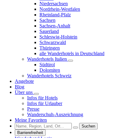
Niedersachsen
Nordrhein-Westfalen
Rheinland-Pfalz
Sachsen
Sachsen-Anhalt
Sauerland
Schleswig-Holstein
Schwarzwald
Thüringen
alle Wanderhotels in Deutschland
Wanderhotels Italien
Südtirol
Dolomiten
Wanderhotels Schweiz
Angebote
Blog
Über uns
Infos für Hotels
Infos für Urlauber
Presse
Wanderschuh-Auszeichnung
Meine Favoriten
Suchen
Barrierefreiheit