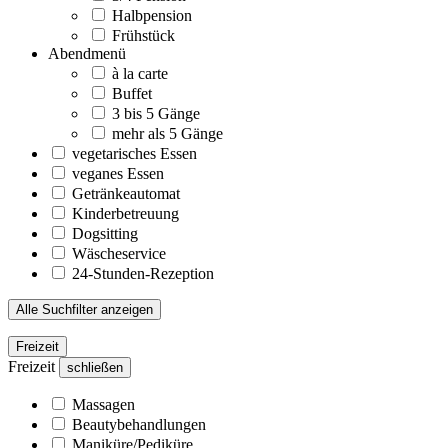
Halbpension
Frühstück
Abendmenü
à la carte
Buffet
3 bis 5 Gänge
mehr als 5 Gänge
vegetarisches Essen
veganes Essen
Getränkeautomat
Kinderbetreuung
Dogsitting
Wäscheservice
24-Stunden-Rezeption
Alle Suchfilter anzeigen
Freizeit
Freizeit
schließen
Massagen
Beautybehandlungen
Maniküre/Pediküre