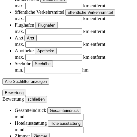
max.
km entfernt
öffentliche Verkehrsmittel
öffentliche Verkehrsmittel
max.
km entfernt
Flughafen
Flughafen
max.
km entfernt
Arzt
Arzt
max.
km entfernt
Apotheke
Apotheke
max.
km entfernt
Seehöhe
Seehöhe
min.
hm
Alle Suchfilter anzeigen
Bewertung
Bewertung
schließen
Gesamteindruck
Gesamteindruck
mind.
Hotelausstattung
Hotelausstattung
mind.
Zimmer
Zimmer