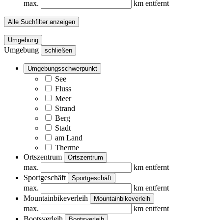
max.
km entfernt
Alle Suchfilter anzeigen
Umgebung
Umgebung
schließen
Umgebungsschwerpunkt
See
Fluss
Meer
Strand
Berg
Stadt
am Land
Therme
Ortszentrum
Ortszentrum
max.
km entfernt
Sportgeschäft
Sportgeschäft
max.
km entfernt
Mountainbikeverleih
Mountainbikeverleih
max.
km entfernt
Bootsverleih
Bootsverleih