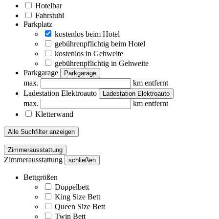
Hotelbar
Fahrstuhl
Parkplatz
kostenlos beim Hotel
gebührenpflichtig beim Hotel
kostenlos in Gehweite
gebührenpflichtig in Gehweite
Parkgarage
Parkgarage
max.
km entfernt
Ladestation Elektroauto
Ladestation Elektroauto
max.
km entfernt
Kletterwand
Alle Suchfilter anzeigen
Zimmerausstattung
Zimmerausstattung
schließen
Bettgrößen
Doppelbett
King Size Bett
Queen Size Bett
Twin Bett