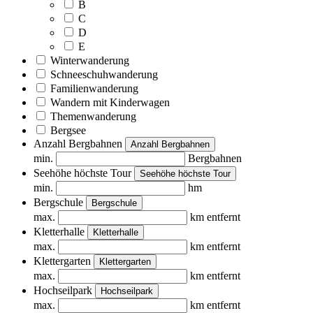
B
C
D
E
Winterwanderung
Schneeschuhwanderung
Familienwanderung
Wandern mit Kinderwagen
Themenwanderung
Bergsee
Anzahl Bergbahnen
Anzahl Bergbahnen
min.
Bergbahnen
Seehöhe höchste Tour
Seehöhe höchste Tour
min.
hm
Bergschule
Bergschule
max.
km entfernt
Kletterhalle
Kletterhalle
max.
km entfernt
Klettergarten
Klettergarten
max.
km entfernt
Hochseilpark
Hochseilpark
max.
km entfernt