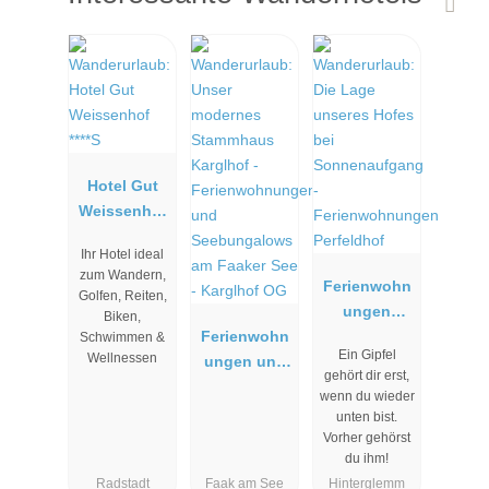
Hotel Gut
Weissenhof
****S
Ihr Hotel ideal
zum Wandern,
Ferienwohn
Golfen, Reiten,
ungen
Biken,
Ferienwohn
Perfeldhof
Schwimmen &
Ein Gipfel
Wellnessen
ungen und
gehört dir erst,
Seebungalo
wenn du wieder
ws am
unten bist.
Faaker See -
Vorher gehörst
du ihm!
Karglhof OG
Radstadt
Faak am See
Hinterglemm