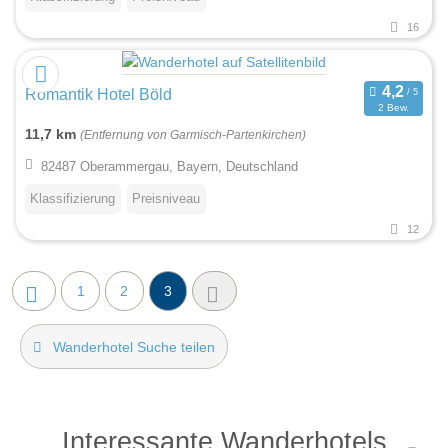
16
Romantik Hotel Böld
2 Bew.
11,7 km
(Entfernung von Garmisch-Partenkirchen)
82487 Oberammergau, Bayern, Deutschland
Klassifizierung
Preisniveau
12
1
2
3
Wanderhotel Suche teilen
Interessante Wanderhotels