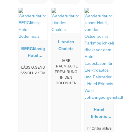
Liondes
BERGlässig
Chalets
Hotel
IHRE
Bodenmais
TRAUMHAFTE
LÄSSIG.GENU
ERFAHRUNG
SSVOLL.AKTIV.
IN DEN
DOLOMITEN
Hotel
Erlebnis
Wald
Ihr Ort für aktive
Johanngeor