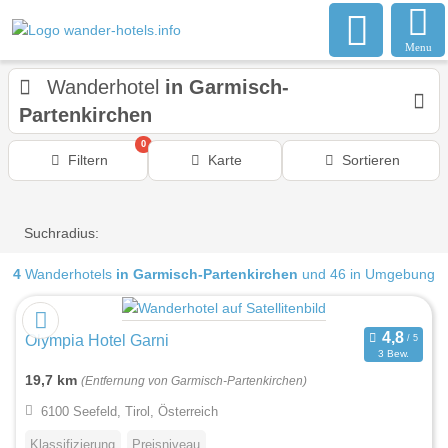
Menu
Wanderhotel
in Garmisch-
Partenkirchen
0
Filtern
Karte
Sortieren
Suchradius:
4
Wanderhotels
in Garmisch-Partenkirchen
und 46 in Umgebung
Olympia Hotel Garni
3 Bew.
19,7 km
(Entfernung von Garmisch-Partenkirchen)
6100 Seefeld, Tirol, Österreich
Klassifizierung
Preisniveau