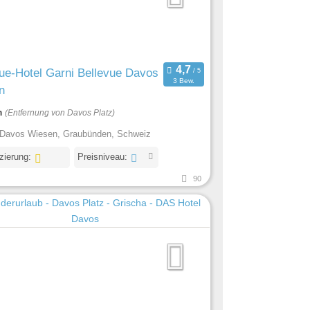
ue-Hotel Garni Bellevue Davos
3 Bew.
n
m
(Entfernung von Davos Platz)
Davos Wiesen, Graubünden, Schweiz
izierung:
Preisniveau:
90