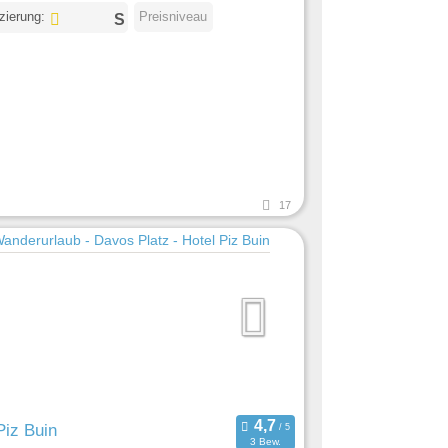
izierung:
Preisniveau
17
Piz Buin
3 Bew.