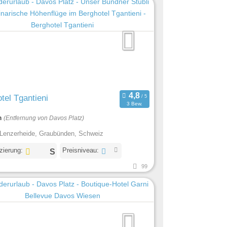
tel Tgantieni
3 Bew.
m
(Entfernung von Davos Platz)
Lenzerheide, Graubünden, Schweiz
izierung:
Preisniveau:
99