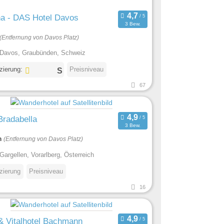
ha - DAS Hotel Davos
3 Bew.
(Entfernung von Davos Platz)
Davos, Graubünden, Schweiz
izierung:
Preisniveau
67
Bradabella
3 Bew.
m
(Entfernung von Davos Platz)
Gargellen, Vorarlberg, Österreich
izierung
Preisniveau
16
& Vitalhotel Bachmann