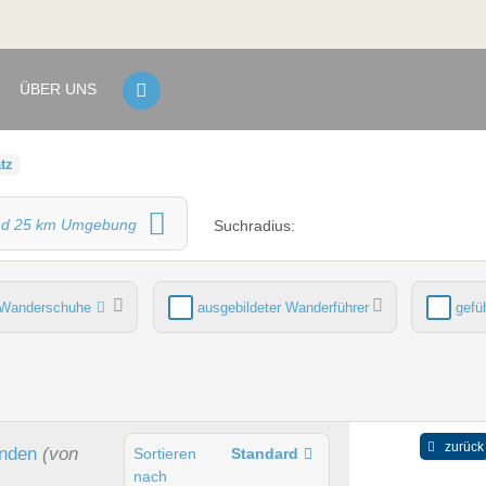
ÜBER UNS
tz
nd
25
km Umgebung
Suchradius:
Wanderschuhe
ausgebildeter Wanderführer
gefü
ich
Sauna
zurück
nden
(von
Sortieren
Standard
nach