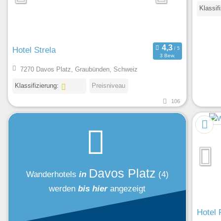
Klassif
Hotel Strela
3 Bew.
7270 Davos Platz, Graubünden, Schweiz
Klassifizierung:
Preisniveau
106
Davos Platz
Wanderhotels
in
(4)
werden
bis hier
angezeigt
Hotel 