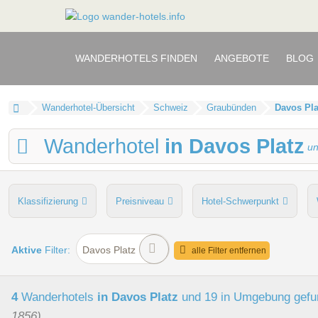
WANDERHOTELS FINDEN
ANGEBOTE
BLOG
Wanderhotel-Übersicht
Schweiz
Graubünden
Davos Pla
Wanderhotel
in Davos Platz
u
Klassifizierung
Preisniveau
Hotel-Schwerpunkt
persönliche Tourenberatung
Touren
Wellnessbere
Aktive
Filter:
Davos Platz
alle Filter entfernen
4
Wanderhotels
in Davos Platz
und 19 in Umgebung
gefu
1856)