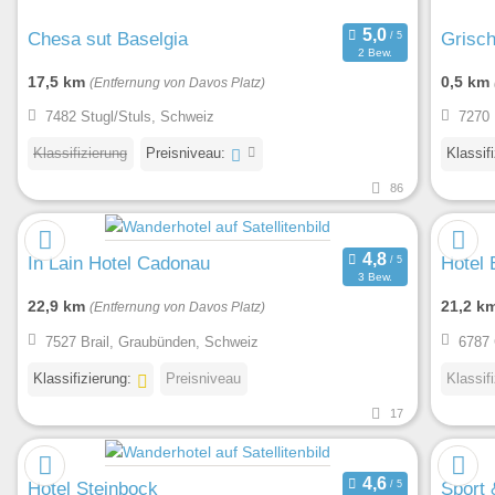
Chesa sut Baselgia
Grisc
2 Bew.
17,5 km
0,5 km
(Entfernung von Davos Platz)
7482 Stugl/Stuls, Schweiz
7270 
Klassifizierung
Preisniveau:
Klassif
86
In Lain Hotel Cadonau
Hotel 
3 Bew.
22,9 km
21,2 k
(Entfernung von Davos Platz)
7527 Brail, Graubünden, Schweiz
6787 
Klassifizierung:
Preisniveau
Klassif
17
Hotel Steinbock
Sport 