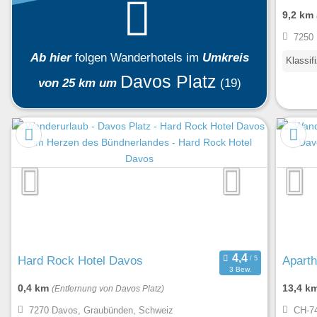
9,2 km
7250 
Ab hier
folgen
Wanderhotels
im
Umkreis
Klassif
Davos Platz
von 25 km um
(19)
Hard Rock Hotel Davos
Aparth
3 Bew.
0,4 km
13,4 k
(Entfernung von Davos Platz)
7270 Davos, Graubünden, Schweiz
CH-74