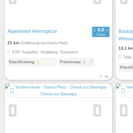
Alpenhotel Heimspitze
Boutiq
3 Bew.
Wiese
21 km
(Entfernung von Davos Platz)
13,1 k
6787 Gargellen, Vorarlberg, Österreich
7494 
Klassifizierung:
Preisniveau:
Klassif
98