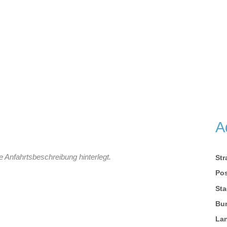
A
e Anfahrtsbeschreibung hinterlegt.
St
Pos
Sta
Bu
La