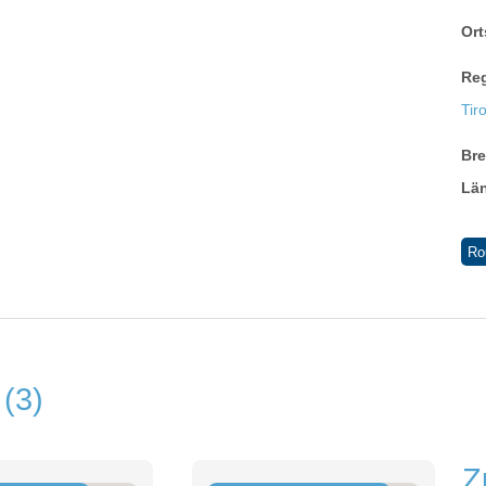
Ort
Re
Tir
Br
Lä
Ro
n
3
Z