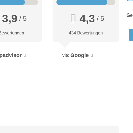
3,9
4,3
Ge
/ 5
/ 5
Bewertungen
434 Bewertungen
ipadvisor
Google
via: