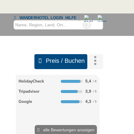
WANDERHOTEL LOGIN
HILFE
Preis / Buchen
5,4
HolidayCheck
3,9
Tripadvisor
4,3
Google
alle Bewertungen anzeigen