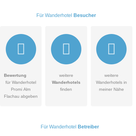
Für Wanderhotel
Besucher
E-Mail-Adresse (wird nicht veröffentlicht)
Bewertung
weitere
weitere
Hiermit akzeptiere ich die
AGB
.
für Wanderhotel
Wanderhotels
Wanderhotels in
Promi Alm
finden
meiner Nähe
Die
Datenschutzerklärung
habe ich zur Kenntnis genommen.
Flachau abgeben
öffentliche Frage stellen
Abbrechen
Hinweis:
Bitte beachten Sie, öffentliche Fragen sind
für alle
Besucher sichtbar
.
Für Wanderhotel
Betreiber
Klicken Sie hier um eine
individuelle Frage
an den