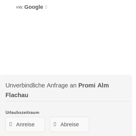
1 Doppelzimmer mit zusätzlicher Schlafcouch, Kabel-TV,
Google
via:
Safe, Bad mit Dusche und Badewanne, Fön, WC (getrennt)
1 Doppelzimmer mit zusätzlichem Stockbett oder
Doppelschlafcouch, Kabel-TV, Safe, Bad mit Dusche, Fön,
WC (getrennt)
privater Wellnessbereich mit eigener Sauna,
Regendusche/Kneippschlauch und „Hair & Body Liquid“
Ruheliege vor dem offenen Kamin
Holzlager unter der Treppe gefüllt mit Brennholz von der Alm
kleine Bibliothek, SONOS Musiksystem
gratis WLAN
Highlight im Sommer: Terrasse mit Gartenmöbel,
Unverbindliche Anfrage an
Promi Alm
Sonnenliegen und Weber Kugelgrill
Flachau
Obergeschoss
Treppe in den ersten Stock, kleiner Vorraum, WC
Urlaubszeitraum
Stube mit Esstisch/Sitzecke, Divan, offener Kamin
TV, SONOS Musiksystem, gratis WLAN
komplett ausgestattete Einbauküche mit E-Herd, Backrohr,