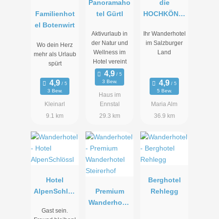
Panoramaho
die
Familienhot
tel Gürtl
HOCHKÖNIG
el Botenwirt
IN -
Aktivurlaub in
Ihr Wanderhotel
Mountain
der Natur und
im Salzburger
Wo dein Herz
Resort
Wellness im
Land
mehr als Urlaub
Hotel vereint
spürt
3 Bew.
3 Bew.
5 Bew.
Haus im
Kleinarl
Ennstal
Maria Alm
9.1 km
29.3 km
36.9 km
Hotel
Berghotel
AlpenSchlös
Premium
Rehlegg
sl
Wanderhotel
Gast sein.
Steirerhof