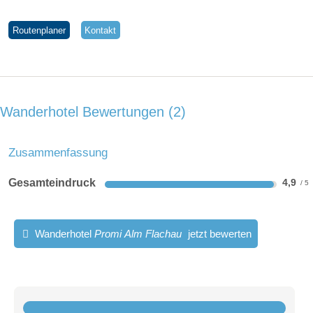
Sonnenliegen und Weber Kugelgrill
Apotheke:
2 km entfernt
Seehöhe:
920 hm
Routenplaner
Kontakt
Obergeschoss
Register-Nr.
Treppe in den ersten Stock, kleiner Vorraum, WC
Stube mit Esstisch/Sitzecke, Divan, offener Kamin
TV, SONOS Musiksystem, gratis WLAN
Wanderhotel Bewertungen
2
komplett ausgestattete Einbauküche mit E-Herd, Backrohr,
Kühlschrank mit Gefrierfach, Geschirrspüler, Toaster,
Nespresso- und Filterkaffeemaschine & Nespresso
Zusammenfassung
Milchschäumer, Wasserkocher, Stabmixer, Geschirr,…
Balkon mit Blick auf das Flachauer Ortszentrum
Gesamteindruck
4,9
Wanderhotel
Promi Alm Flachau
jetzt bewerten