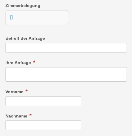
Kühlschrank mit Gefrierfach, Geschirrspüler, Toaster,
Zimmerbelegung
Nespresso- und Filterkaffeemaschine & Nespresso
Milchschäumer, Wasserkocher, Stabmixer, Geschirr,…
Balkon mit Blick auf das Flachauer Ortszentrum
Betreff der Anfrage
Ihre Anfrage
Vorname
Nachname