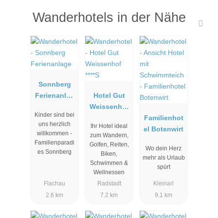
Wanderhotels in der Nähe
Sonnberg
Ferienanlag
Hotel Gut
e
Weissenhof
Kinder sind bei
****S
Familienhot
uns herzlich
Ihr Hotel ideal
el Botenwirt
willkommen -
zum Wandern,
Familienparadi
Golfen, Reiten,
Wo dein Herz
es Sonnberg
Biken,
mehr als Urlaub
Schwimmen &
spürt
Wellnessen
Flachau
Radstadt
Kleinarl
2.6 km
7.2 km
9.1 km