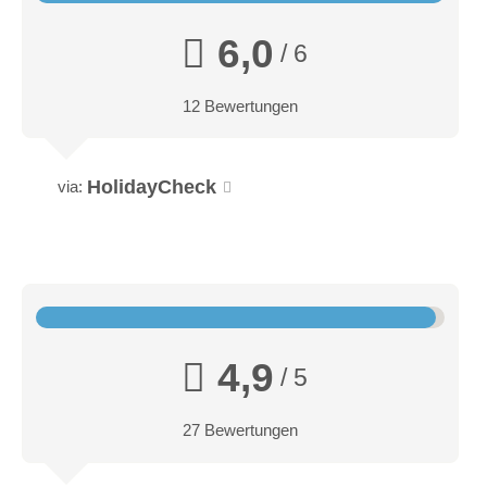
6,0
/ 6
12 Bewertungen
HolidayCheck
via:
Chalet für 6-9 Personen
110m² Alm-Chalet für 6-9 Personen (6 Erwachsene und 3
Kinder)
Erdgeschoss
4,9
Eingangsbereich mit Garderobe
/ 5
Abstellraum für Schuhe und Koffer bzw. eigener Skiraum mit
Skischuhheizung im Winter
27 Bewertungen
1 Doppelzimmer mit Kabel-TV, Safe, Bad mit Dusche und
Badewanne, Fön, WC (getrennt)