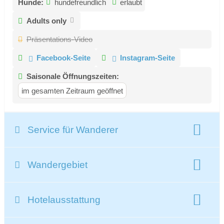
Hunde:
hundefreundlich
erlaubt
Adults only
Präsentations-Video
Facebook-Seite
Instagram-Seite
Saisonale Öffnungszeiten:
im gesamten Zeitraum geöffnet
Service für Wanderer
Wanderschuhe:
Wandergebiet
ausgebildeter Wanderführer
Infopoint
Beschreibung Wandergebiet:
geführte Touren
geführte Klettertour
Hotelausstattung
BERGSCHUHE AN, ALLTAG AUS
Kletterkurs
In Flachau finden Bergfans genau das, was sie suchen: