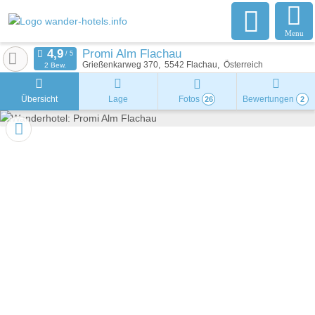
Menu
Promi Alm Flachau
Grießenkarweg 370
5542
Flachau
Österreich
2 Bew.
Übersicht
Lage
Fotos
Bewertungen
26
2