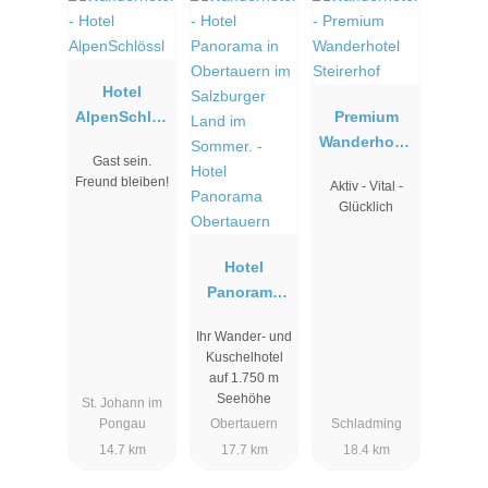
Hotel
AlpenSchlös
Premium
sl
Wanderhotel
Gast sein.
Steirerhof
Freund bleiben!
Aktiv - Vital -
Glücklich
Hotel
Panorama
Obertauern
Ihr Wander- und
Kuschelhotel
auf 1.750 m
Seehöhe
St. Johann im
Pongau
Obertauern
Schladming
14.7 km
17.7 km
18.4 km