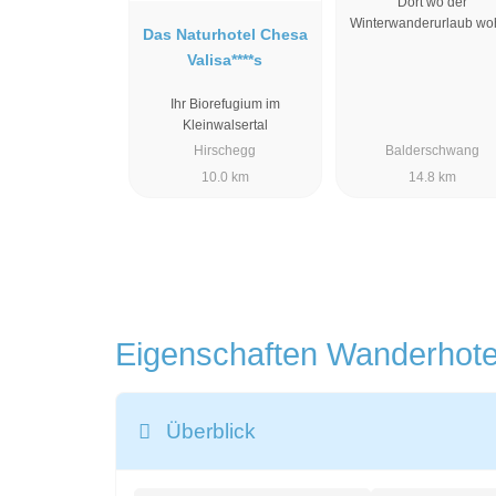
Dort wo der
Winterwanderurlaub woh
Das Naturhotel Chesa
Valisa****s
Ihr Biorefugium im
Kleinwalsertal
Hirschegg
Balderschwang
10.0 km
14.8 km
Eigenschaften Wanderhot
Überblick