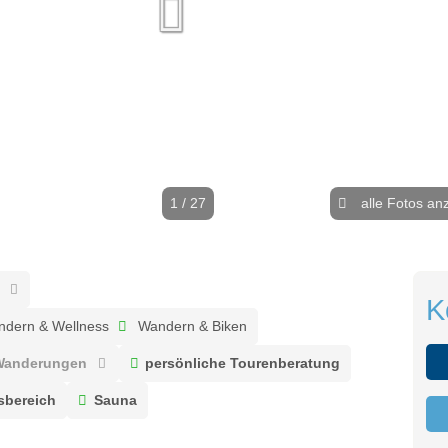
1 / 27
alle Fotos an
K
dern & Wellness
Wandern & Biken
 Wanderungen
persönliche Tourenberatung
sbereich
Sauna