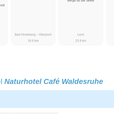
Berge für die Seele
nt!
Bad Hindelang – Oberjoch
Lech
16.6 km
23.9 km
el
Naturhotel Café Waldesruhe