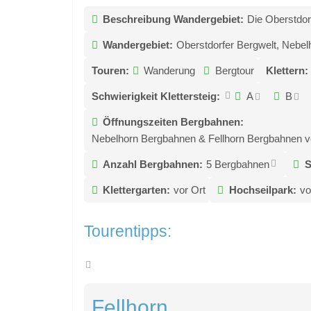
Beschreibung Wandergebiet:
Die Oberstdorf
Wandergebiet:
Oberstdorfer Bergwelt, Nebelh
Touren:
Wanderung
Bergtour
Klettern:
Schwierigkeit Klettersteig:
A
B
Öffnungszeiten Bergbahnen:
Nebelhorn Bergbahnen & Fellhorn Bergbahnen von
Anzahl Bergbahnen:
5 Bergbahnen
S
Klettergarten:
vor Ort
Hochseilpark:
vo
Tourentipps:
Fellhorn