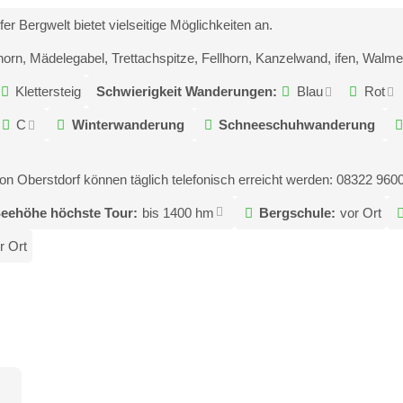
er Bergwelt bietet vielseitige Möglichkeiten an.
orn, Mädelegabel, Trettachspitze, Fellhorn, Kanzelwand, ifen, Walmer
Klettersteig
Schwierigkeit Wanderungen:
Blau
Rot
C
Winterwanderung
Schneeschuhwanderung
 Oberstdorf können täglich telefonisch erreicht werden: 08322 960
eehöhe höchste Tour:
bis 1400 hm
Bergschule:
vor Ort
r Ort