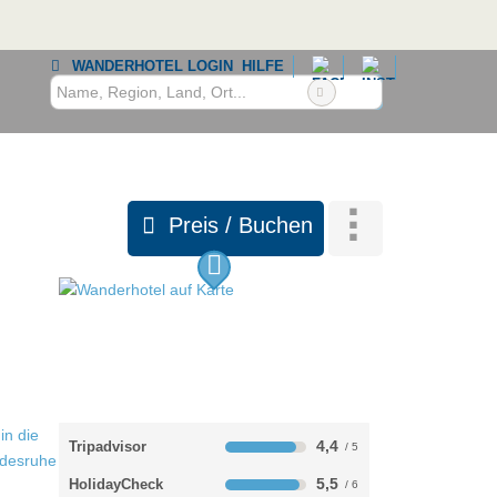
WANDERHOTEL LOGIN
HILFE
Preis / Buchen
4,4
Tripadvisor
5,5
HolidayCheck