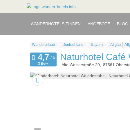
WANDERHOTELS FINDEN
ANGEBOTE
BLOG
Wanderurlaub
Deutschland
Bayern
Allgäu
All
Naturhotel Café
3 Bew.
Alte Walserstraße 20
87561
Oberstd