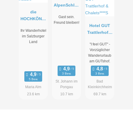
AlpenSchlös
die
sl
Gast sein.
HOCHKÖNIG
Freund bleiben!
IN -
Hotel GUT
Ihr Wanderhotel
Mountain
Trattlerhof &
im Salzburger
Resort
Chalets****S
Land
"I feel GUT" -
Vorzüglicher
Wanderurlaub
am GUTshof.
3 Bew.
3 Bew.
5 Bew.
St. Johann im
Bad
Maria Alm
Pongau
Kleinkirchheim
23.6 km
10.7 km
69.7 km