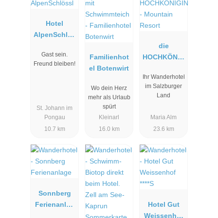
Hotel
AlpenSchlös
sl
die
Gast sein.
Familienhot
HOCHKÖNIG
Freund bleiben!
el Botenwirt
IN -
Ihr Wanderhotel
Mountain
im Salzburger
Wo dein Herz
Resort
Land
mehr als Urlaub
spürt
St. Johann im
Pongau
Kleinarl
Maria Alm
10.7 km
16.0 km
23.6 km
Sonnberg
Ferienanlag
Hotel Gut
e
Weissenhof