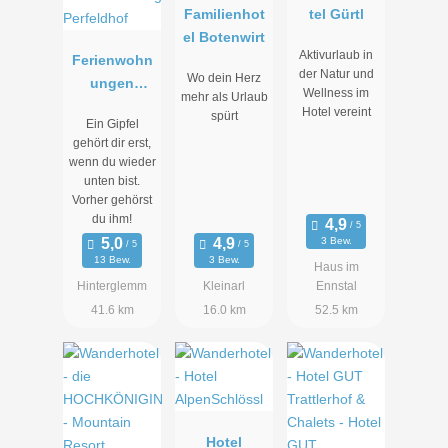
Familienhot
tel Gürtl
el Botenwirt
Aktivurlaub in
Ferienwohn
der Natur und
Wo dein Herz
ungen
Wellness im
mehr als Urlaub
Perfeldhof
Hotel vereint
spürt
Ein Gipfel
gehört dir erst,
wenn du wieder
unten bist.
Vorher gehörst
du ihm!
3 Bew.
13 Bew.
3 Bew.
Haus im
Hinterglemm
Kleinarl
Ennstal
41.6 km
16.0 km
52.5 km
Hotel