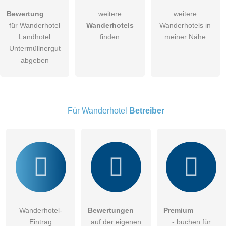
Hiermit akzeptiere ich die
AGB
.
Bewertung
weitere
weitere
für Wanderhotel
Wanderhotels
Wanderhotels in
Die
Datenschutzerklärung
habe ich zur Kenntnis genommen.
Landhotel
finden
meiner Nähe
öffentliche Frage stellen
Untermüllnergut
Abbrechen
abgeben
Hinweis:
Bitte beachten Sie, öffentliche Fragen sind
für alle
Besucher sichtbar
.
Klicken Sie hier um eine
individuelle Frage
an den
Wanderhotel-Eintrag zu stellen
.
Für Wanderhotel
Betreiber
Wanderhotel-
Bewertungen
Premium
Eintrag
auf der eigenen
- buchen für