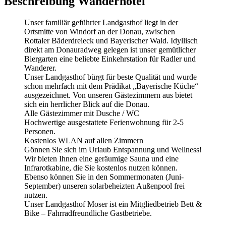
Beschreibung Wanderhotel
Unser familiär geführter Landgasthof liegt in der
Ortsmitte von Windorf an der Donau, zwischen
Rottaler Bäderdreieck und Bayerischer Wald. Idyllisch
direkt am Donauradweg gelegen ist unser gemütlicher
Biergarten eine beliebte Einkehrstation für Radler und
Wanderer.
Unser Landgasthof bürgt für beste Qualität und wurde
schon mehrfach mit dem Prädikat „Bayerische Küche“
ausgezeichnet. Von unseren Gästezimmern aus bietet
sich ein herrlicher Blick auf die Donau.
Alle Gästezimmer mit Dusche / WC
Hochwertige ausgestattete Ferienwohnung für 2-5
Personen.
Kostenlos WLAN auf allen Zimmern
Gönnen Sie sich im Urlaub Entspannung und Wellness!
Wir bieten Ihnen eine geräumige Sauna und eine
Infrarotkabine, die Sie kostenlos nutzen können.
Ebenso können Sie in den Sommermonaten (Juni-
September) unseren solarbeheizten Außenpool frei
nutzen.
Unser Landgasthof Moser ist ein Mitgliedbetrieb Bett &
Bike – Fahrradfreundliche Gastbetriebe.