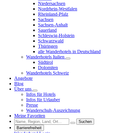
Niedersachsen
Nordrhein-Westfalen
Rheinland-Pfalz
Sachsen
Sachsen-Anhalt
Sauerland
Schleswig-Holstein
Schwarzwald
Thüringen
alle Wanderhotels in Deutschland
Wanderhotels Italien
Südtirol
Dolomiten
Wanderhotels Schweiz
Angebote
Blog
Über uns
Infos für Hotels
Infos für Urlauber
Presse
Wanderschuh-Auszeichnung
Meine Favoriten
Suchen
Barrierefreiheit