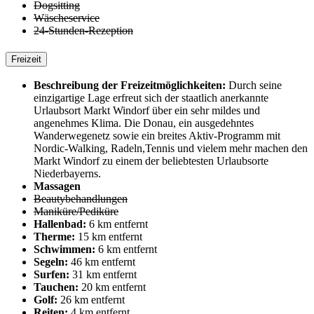
Dogsitting
Wäscheservice
24-Stunden-Rezeption
Freizeit
Beschreibung der Freizeitmöglichkeiten:
Durch seine
einzigartige Lage erfreut sich der staatlich anerkannte
Urlaubsort Markt Windorf über ein sehr mildes und
angenehmes Klima. Die Donau, ein ausgedehntes
Wanderwegenetz sowie ein breites Aktiv-Programm mit
Nordic-Walking, Radeln,Tennis und vielem mehr machen den
Markt Windorf zu einem der beliebtesten Urlaubsorte
Niederbayerns.
Massagen
Beautybehandlungen
Maniküre/Pediküre
Hallenbad:
6 km entfernt
Therme:
15 km entfernt
Schwimmen:
6 km entfernt
Segeln:
46 km entfernt
Surfen:
31 km entfernt
Tauchen:
20 km entfernt
Golf:
26 km entfernt
Reiten:
4 km entfernt