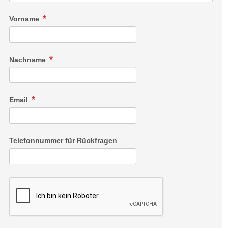
zu diesen stillen, geschichtsträchtigen Plätzen mit herrlichen
Ausblicken.
Vorname
Nachname
Email
Falkenstein
Telefonnummer für Rückfragen
Doppelzimmer-Ost mit ca. 20 m², Dusche, WC, Balkon, Sat-
TV, Safe, Telefon, Bademantel und kostenlosem WLAN,
Bettengröße 1,80x2m.