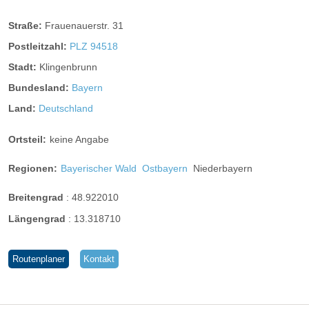
Restaurant
Hotelbar
Fahrstuhl
Straße:
Frauenauerstr. 31
Doppelzimmer-Ost mit ca. 20 m², Dusche, WC, Balkon, Sat-
Postleitzahl:
PLZ 94518
Parkplatz:
kostenlos beim Hotel
TV, Safe, Telefon, Bademantel und kostenlosem WLAN,
Bettengröße 1,80 x 2m.
Stadt:
Klingenbrunn
Parkgarage:
nicht vorhanden
Bundesland:
Bayern
Ladestation Elektroauto:
vor Ort
Kletterwand
Land:
Deutschland
Ortsteil:
keine Angabe
Regionen:
Bayerischer Wald
Ostbayern
Niederbayern
Breitengrad
:
48.922010
Längengrad
:
13.318710
Großer Rachel - Rachelkapelle - Rachelsee -
Routenplaner
Kontakt
Racheldiensthütte
Auf den Großen Rachel – unsere herbstliche Lieblings-Tour