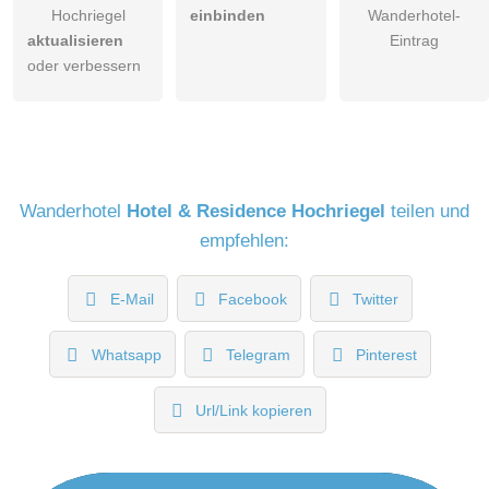
Hochriegel
einbinden
Wanderhotel-
aktualisieren
Eintrag
oder verbessern
Wanderhotel
Hotel & Residence Hochriegel
teilen und
empfehlen:
E-Mail
Facebook
Twitter
Themensuite Hirsch
Whatsapp
Telegram
Pinterest
Suite-Süd mit ca. 45 m², Schlaf- und Wohnraum teilbar, Safe,
Url/Link kopieren
2 Sat-TV, Radio, Telefon, kostenlosem WLAN, Balkon,
Badezimmer mit Dusche, Doppelwaschtisch und
Bademantel, weiterer Raum mit WC und Bidet, Bettengröße