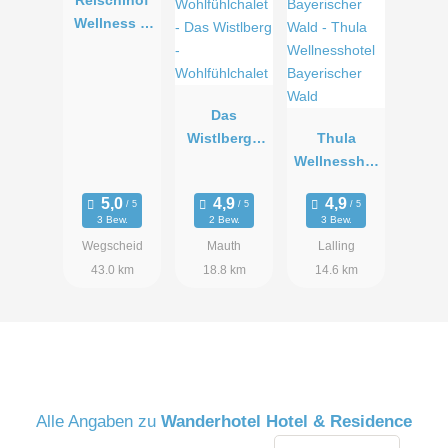
Dusche und Badewanne, WC getrennt, Doppelwaschtisch,
Wellness &
Bademantel und kostenloses WLAN, Bettengröße 2x2m.
Genuss
Das
Wistlberg -
Thula
Wohlfühlcha
Wellnesshot
let
el
Bayerischer
3 Bew.
2 Bew.
3 Bew.
Wald
Wegscheid
Mauth
Lalling
43.0 km
18.8 km
14.6 km
Alle Angaben zu
Wanderhotel Hotel & Residence
Enziansuite