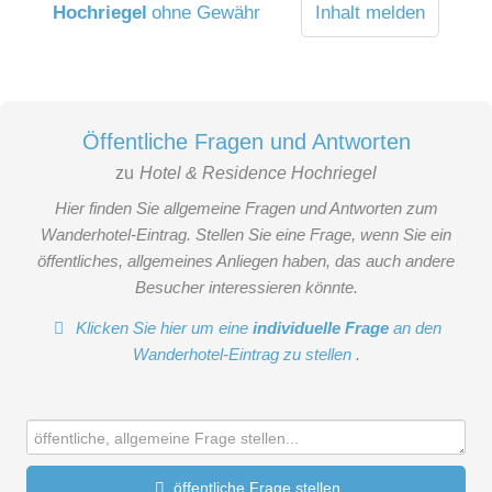
Hochriegel
ohne Gewähr
Inhalt melden
Suite-Süd mit ca. 45 m², Schlaf- und Wohnraum teilbar, Safe,
2 Sat-TV, Radio, Telefon, kostenloses WLAN, Balkon,
Badezimmer mit Dusche, Doppelwaschtisch und
Bademantel, weiterer Raum mit WC und Bidet, Bettengröße
Öffentliche Fragen und Antworten
2,10x2m, max. Belegung: 4
zu
Hotel & Residence Hochriegel
Hier finden Sie allgemeine Fragen und Antworten zum
Wanderhotel-Eintrag. Stellen Sie eine Frage, wenn Sie ein
öffentliches, allgemeines Anliegen haben, das auch andere
Besucher interessieren könnte.
Klicken Sie hier um eine
individuelle Frage
an den
Wanderhotel-Eintrag zu stellen
.
öffentliche Frage stellen