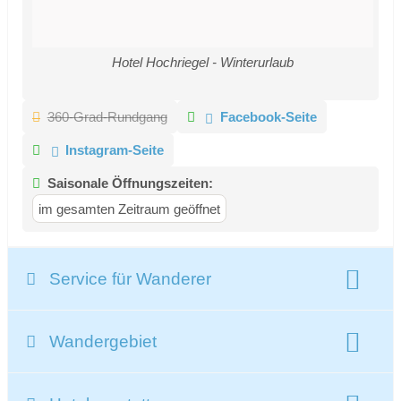
Hotel Hochriegel - Winterurlaub
360-Grad-Rundgang
Facebook-Seite
Instagram-Seite
Saisonale Öffnungszeiten:
im gesamten Zeitraum geöffnet
Service für Wanderer
ausgebildeter Wanderführer
Infopoint
Wandergebiet
geführte Touren
Beschreibung Wandergebiet:
geführte Wanderungen:
4 pro Woche