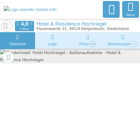
Menu
Hotel & Residence Hochriegel
Frauenauerstr. 31
94518
Klingenbrunn
Deutschland
3 Bew.
Übersicht
Lage
Fotos
Bewertungen
53
3