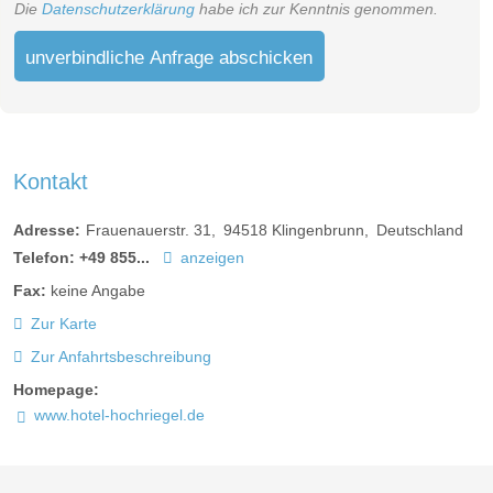
Die
Datenschutzerklärung
habe ich zur Kenntnis genommen.
unverbindliche Anfrage abschicken
Kontakt
Adresse:
Frauenauerstr. 31
94518
Klingenbrunn
Deutschland
Telefon:
+49 855...
anzeigen
Fax:
keine Angabe
Bergpanoramasuite Residence
Zur Karte
Zur Anfahrtsbeschreibung
Suite-Süd mit ca. 48 m², großes Panoramafenster, Schlaf-
und Wohnraum teilbar, Safe, 2 Sat-TV, Radio, Telefon,
Homepage:
kostenloses WLAN, Minibar, Balkon, Badezimmer mit
www.hotel-hochriegel.de
Dusche, Badewanne, Doppelwaschtisch und Bademantel,
weiterer Raum mit WC und Bidet, Bettengröße 2,10x2m.