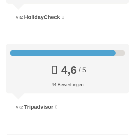
Gipfel (1.453 m) belohnt ein großartiges Panorama: ein
Wellenmeer aus Wäldern, Bayerischer Wald bis in den
HolidayCheck
via:
Böhmerwald – die klare Herbstluft taucht alles in feine Farben.
Osser
Kapelle & Rachelsee: magische Zwischenstopps
Doppelzimmer-West mit ca. 20 m², Dusche, WC, Balkon,
Der Abstieg führt uns zur Rachelkapelle – ein schwebender
Sat-TV, Safe, Telefon, Bademantel und kostenlosem WLAN,
Balkon über dem dunklen Rachelsee. Es wird ganz still: ein
Bettengröße 1,80x2m.
Rascheln im Schilf, ein Windhauch über dem Wasser. Der
4,6
See liegt glatt wie Glas, umrahmt von urwaldnaher Natur und
/ 5
ist nur auf dem Fußweg zu erreichen.
44 Bewertungen
Einkehr in der Racheldiensthütte – Zeit zum Genießen
Ein paar Schritte weiter erreichen wir die Racheldiensthütte:
wohlverdiente Pause, erfrischende Getränke, warme Tassen
Tripadvisor
via:
– und ein Lachen über die besten Momente des Aufstiegs.
Zurück ins Hotel: Nachmittagsbuffet & Ausklang