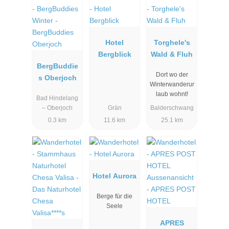
Hotel
Torghele's
Bergblick
Wald & Fluh
BergBuddie
Dort wo der
s Oberjoch
Winterwanderur
laub wohnt!
Bad Hindelang
– Oberjoch
Grän
Balderschwang
0.3 km
11.6 km
25.1 km
Hotel Aurora
Berge für die
Seele
APRES