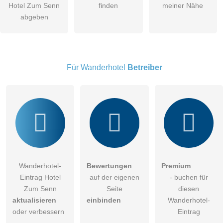
Hotel Zum Senn
finden
meiner Nähe
Die
Datenschutzerklärung
habe ich zur Kenntnis genommen.
abgeben
öffentliche Frage stellen
Abbrechen
Hinweis:
Bitte beachten Sie, öffentliche Fragen sind
für alle
Besucher sichtbar
.
Für Wanderhotel
Betreiber
Klicken Sie hier um eine
individuelle Frage
an den
Wanderhotel-Eintrag zu stellen
.
Wanderhotel-
Bewertungen
Premium
Eintrag Hotel
auf der eigenen
- buchen für
Zum Senn
Seite
diesen
aktualisieren
einbinden
Wanderhotel-
oder verbessern
Eintrag