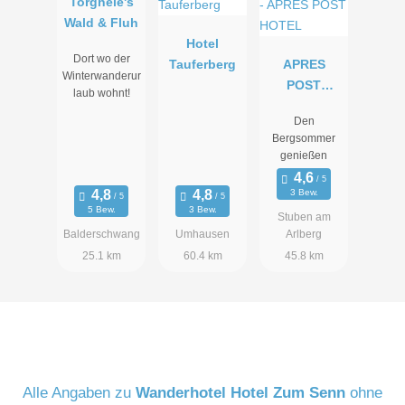
Torghele's
Wald & Fluh
Hotel
Dort wo der
Tauferberg
APRES
Winterwanderur
POST
laub wohnt!
HOTEL
Den
Bergsommer
genießen
3 Bew.
5 Bew.
3 Bew.
Stuben am
Balderschwang
Umhausen
Arlberg
25.1 km
60.4 km
45.8 km
Alle Angaben zu
Wanderhotel Hotel Zum Senn
ohne