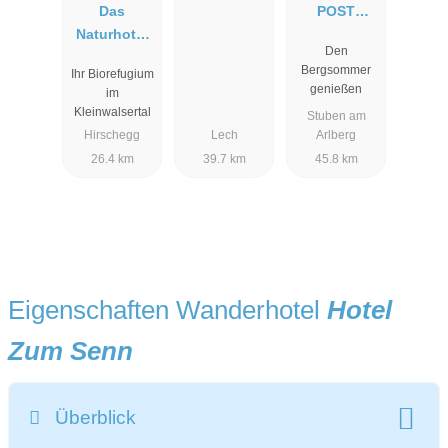
Das
POST
Naturhotel
HOTEL
Den
Chesa
Bergsommer
Ihr Biorefugium
Valisa****s
genießen
im
Kleinwalsertal
Stuben am
Hirschegg
Lech
Arlberg
26.4 km
39.7 km
45.8 km
Eigenschaften Wanderhotel
Hotel
Zum Senn
Überblick