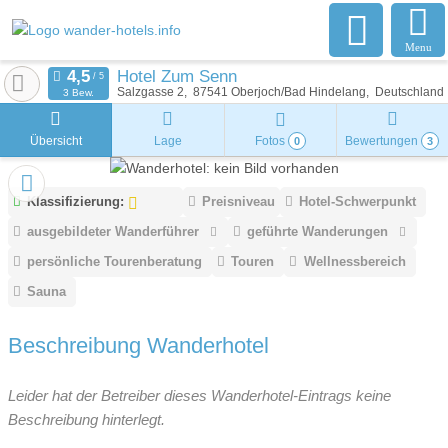
Menu
Hotel Zum Senn
Salzgasse 2
87541
Oberjoch/Bad Hindelang
Deutschland
3 Bew.
Übersicht
Lage
Fotos
Bewertungen
0
3
Klassifizierung:
Preisniveau
Hotel-Schwerpunkt
ausgebildeter Wanderführer
geführte Wanderungen
persönliche Tourenberatung
Touren
Wellnessbereich
Sauna
Beschreibung Wanderhotel
Leider hat der Betreiber dieses Wanderhotel-Eintrags keine
Beschreibung hinterlegt.