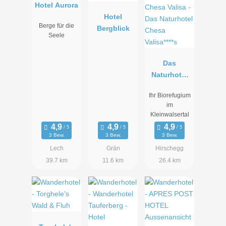
Hotel Aurora
Hotel
Berge für die
Bergblick
Seele
Das
Naturhotel
Chesa
Ihr Biorefugium
Valisa****s
im
Kleinwalsertal
3 Bew.
3 Bew.
3 Bew.
Lech
Grän
Hirschegg
39.7 km
11.6 km
26.4 km