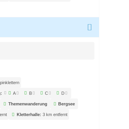
pinklettern
:
A
B
C
D
Themenwanderung
Bergsee
ernt
Kletterhalle:
3 km entfernt