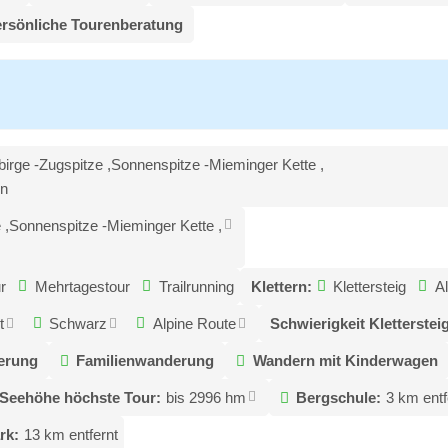
rsönliche Tourenberatung
birge -Zugspitze ,Sonnenspitze -Mieminger Kette ,
en
e ,Sonnenspitze -Mieminger Kette ,
r
Mehrtagestour
Trailrunning
Klettern:
Klettersteig
Al
t
Schwarz
Alpine Route
Schwierigkeit Klettersteig
erung
Familienwanderung
Wandern mit Kinderwagen
Seehöhe höchste Tour:
bis 2996 hm
Bergschule:
3 km entf
rk:
13 km entfernt