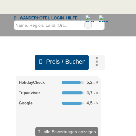
WANDERHOTEL LOGIN
HILFE
Preis / Buchen
5,2
HolidayCheck
4,7
Tripadvisor
4,5
Google
alle Bewertungen anzeigen