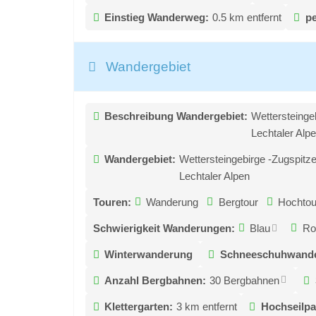
Einstieg Wanderweg:
0.5 km entfernt
pe
Wandergebiet
Beschreibung Wandergebiet:
Wettersteinge
Lechtaler Alp
Wandergebiet:
Wettersteingebirge -Zugspitz
Lechtaler Alpen
Touren:
Wanderung
Bergtour
Hochtou
Schwierigkeit Wanderungen:
Blau
Ro
Winterwanderung
Schneeschuhwand
Anzahl Bergbahnen:
30 Bergbahnen
Klettergarten:
3 km entfernt
Hochseilpa