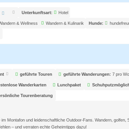
:
Unterkunftsart:
Hotel
Wandern & Wellness
Wandern & Kulinarik
Hunde:
hundefreu
nt
geführte Touren
geführte Wanderungen:
7 pro W
stenlose Wanderkarten
Lunchpaket
Schuhputzmöglich
rsönliche Tourenberatung
che im Montafon und leidenschaftliche Outdoor-Fans. Wandern, golfen, S
ehlen – und verraten echte Geheimtipps dazu!