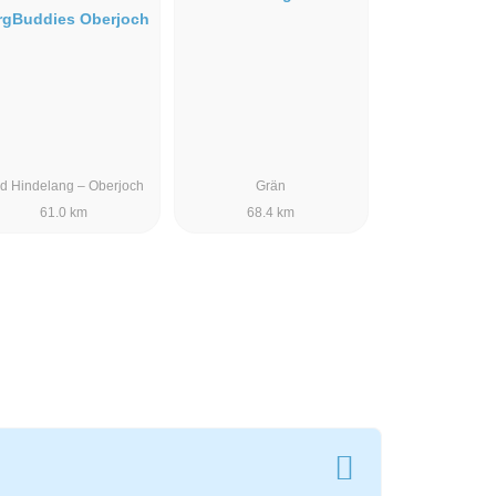
rgBuddies Oberjoch
d Hindelang – Oberjoch
Grän
61.0 km
68.4 km