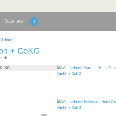
ÜBER UNS
Schruns
bh + CoKG
reich