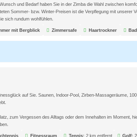
Wunsch und Bedarf haben Sie in der Zimba die Wahl zwischen komfo
steten Sommer- bzw. Winter-Preisen ist die Verpflegung mit unserer
ie sich rundum wohlfühlen.
mmer mit Bergblick
Zimmersafe
Haartrockner
Bad
lnessglück auf Sie. Saunen, Indoor-Pool, Zirben-Massageräume, 100
ebt.
tz, zum Vergessen des Alltags oder dem Innehalten im Moment, hier s
iben.
schtennis
Fitnessraum
Tennis:
2 km entfernt
Golf:
2