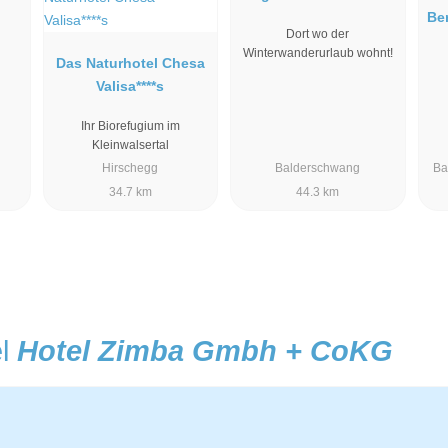
Be
Dort wo der
Winterwanderurlaub wohnt!
Das Naturhotel Chesa
Valisa****s
Ihr Biorefugium im
Kleinwalsertal
Hirschegg
Balderschwang
Ba
34.7 km
44.3 km
el
Hotel Zimba Gmbh + CoKG