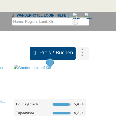
WANDERHOTEL LOGIN
HILFE
Preis / Buchen
5,4
HolidayCheck
4,7
Tripadvisor