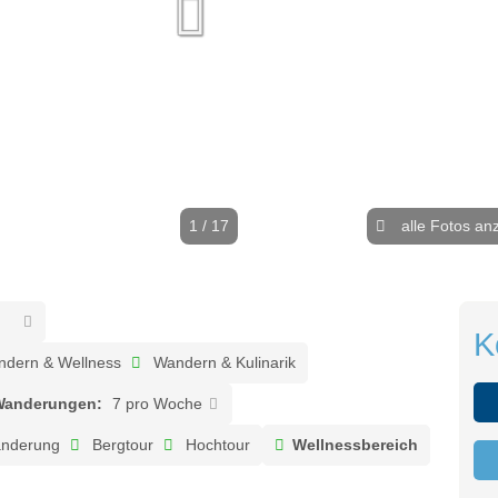
1 / 17
alle Fotos an
K
dern & Wellness
Wandern & Kulinarik
Wanderungen:
7 pro Woche
nderung
Bergtour
Hochtour
Wellnessbereich