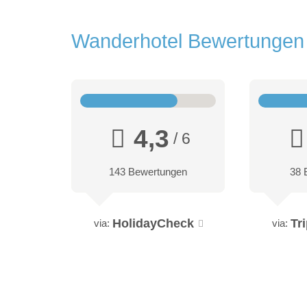
Wanderhotel Bewertunge
4,3
/ 6
143 Bewertungen
38 
HolidayCheck
Tr
via:
via: