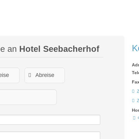
K
ge an
Hotel Seebacherhof
Ad
Tel
Fax
Z
Ho