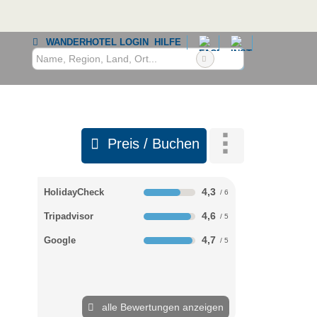
WANDERHOTEL LOGIN
HILFE
Preis / Buchen
4,3
HolidayCheck
4,6
Tripadvisor
4,7
Google
alle Bewertungen anzeigen