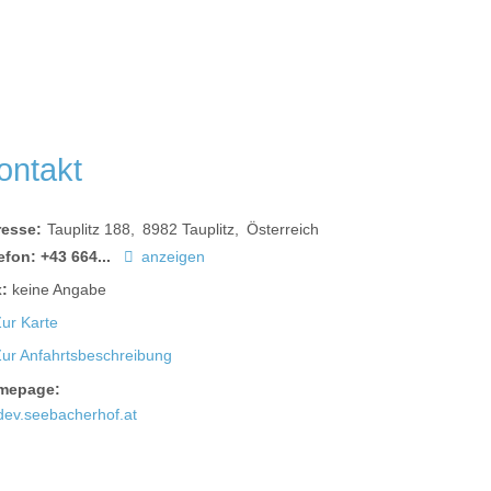
ontakt
resse:
Tauplitz 188
8982
Tauplitz
Österreich
efon:
+43 664...
anzeigen
:
keine Angabe
ur Karte
Zur Anfahrtsbeschreibung
mepage:
dev.seebacherhof.at