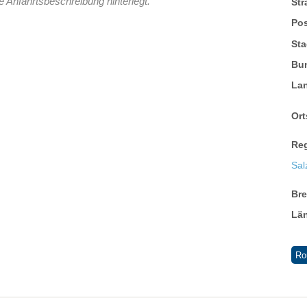
e Anfahrtsbeschreibung hinterlegt.
St
Pos
Sta
Bu
La
Ort
Re
Sa
Br
Lä
Ro