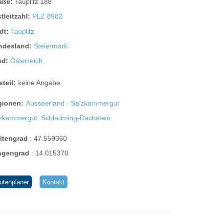
raße:
Tauplitz 188
tleitzahl:
PLZ 8982
dt:
Tauplitz
ndesland:
Steiermark
nd:
Österreich
steil:
keine Angabe
gionen:
Ausseerland - Salzkammergut
lzkammergut
Schladming-Dachstein
eitengrad
:
47.559360
ngengrad
:
14.015370
utenplaner
Kontakt