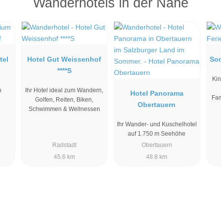
Wanderhotels in der Nähe
tel
Hotel Gut Weissenhof
So
****S
Kin
h
Ihr Hotel ideal zum Wandern,
Hotel Panorama
Fam
Golfen, Reiten, Biken,
Obertauern
Schwimmen & Wellnessen
Ihr Wander- und Kuschelhotel
auf 1.750 m Seehöhe
Radstadt
Obertauern
45.6 km
48.8 km