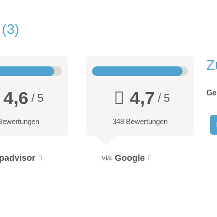
n
3
Z
4,6
4,7
Ge
/ 5
/ 5
Bewertungen
348 Bewertungen
ipadvisor
Google
via: