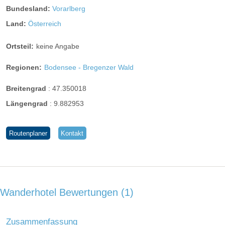
Bundesland:
Vorarlberg
Hochseilpark:
8 km entfernt
Land:
Österreich
Tourentipps:
Ortsteil:
keine Angabe
Regionen:
Bodensee - Bregenzer Wald
Breitengrad
:
47.350018
Längengrad
:
9.882953
Routenplaner
Kontakt
Wanderhotel Bewertungen
1
Zusammenfassung