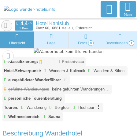
Menu
Hotel Kanisluh
Platz 60
6881
Mellau
Österreich
1 Bew.
Übersicht
Lage
Fotos
Bewertungen
0
1
Klassifizierung:
Preisniveau
Hotel-Schwerpunkt:
Wandern & Kulinarik
Wandern & Biken
ausgebildeter Wanderführer
geführte Wanderungen:
keine geführten Wanderungen
persönliche Tourenberatung
Touren:
Wanderung
Bergtour
Hochtour
Wellnessbereich
Sauna
Beschreibung Wanderhotel