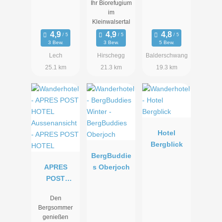
Ihr Biorefugium
Valisa****s
im
Kleinwalsertal
3 Bew.
3 Bew.
5 Bew.
Lech
Hirschegg
Balderschwang
25.1 km
21.3 km
19.3 km
Hotel
Bergblick
BergBuddie
APRES
s Oberjoch
POST
HOTEL
Den
Bergsommer
genießen