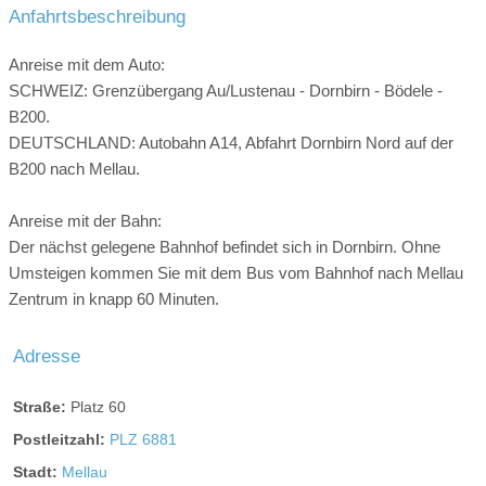
Klettern:
Klettersteig
Alpinklettern
Anfahrtsbeschreibung
Schwierigkeit Wanderungen:
Anreise mit dem Auto:
Blau
Rot
Schwarz
Alpine Route
SCHWEIZ: Grenzübergang Au/Lustenau - Dornbirn - Bödele -
Schwierigkeit Klettersteig
Winterwanderung
B200.
DEUTSCHLAND: Autobahn A14, Abfahrt Dornbirn Nord auf der
Schneeschuhwanderung
Familienwanderung
B200 nach Mellau.
Wandern mit Kinderwagen
Themenwanderung
Anreise mit der Bahn:
Bergsee
Der nächst gelegene Bahnhof befindet sich in Dornbirn. Ohne
Öffnungszeiten Bergbahnen:
Umsteigen kommen Sie mit dem Bus vom Bahnhof nach Mellau
Aktuelle Öffnungszeiten Bergbahn Mellau:
Zentrum in knapp 60 Minuten.
https://www.damuels-mellau.at/de/betriebs-fahrzeiten-im-
sommer.html
Adresse
Anzahl Bergbahnen:
7 Bergbahnen
Straße:
Platz 60
Kletterhalle:
25 km entfernt
Postleitzahl:
PLZ 6881
Klettergarten:
8 km entfernt
Stadt:
Mellau