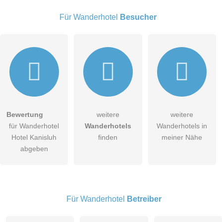
Für Wanderhotel
Besucher
E-Mail-Adresse (wird nicht veröffentlicht)
Bewertung
weitere
weitere
Hiermit akzeptiere ich die
AGB
.
für Wanderhotel
Wanderhotels
Wanderhotels in
Hotel Kanisluh
finden
meiner Nähe
Die
Datenschutzerklärung
habe ich zur Kenntnis genommen.
abgeben
öffentliche Frage stellen
Abbrechen
Hinweis:
Bitte beachten Sie, öffentliche Fragen sind
für alle
Besucher sichtbar
.
Für Wanderhotel
Betreiber
Klicken Sie hier um eine
individuelle Frage
an den
Wanderhotel-Eintrag zu stellen
.