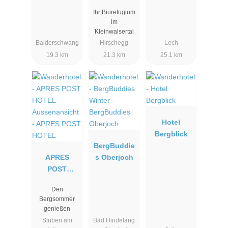
Chesa
Ihr Biorefugium
Valisa****s
im
Kleinwalsertal
Balderschwang
Hirschegg
Lech
19.3 km
21.3 km
25.1 km
Hotel
Bergblick
BergBuddie
APRES
s Oberjoch
POST
HOTEL
Den
Bergsommer
genießen
Stuben am
Bad Hindelang