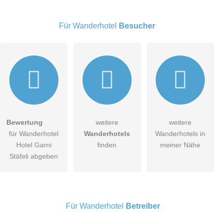
Für Wanderhotel
Besucher
E-Mail-Adresse (wird nicht veröffentlicht)
Bewertung
weitere
weitere
Hiermit akzeptiere ich die
AGB
.
für Wanderhotel
Wanderhotels
Wanderhotels in
Hotel Garni
finden
meiner Nähe
Die
Datenschutzerklärung
habe ich zur Kenntnis genommen.
Stäfeli abgeben
öffentliche Frage stellen
Abbrechen
Hinweis:
Bitte beachten Sie, öffentliche Fragen sind
für alle
Besucher sichtbar
.
Für Wanderhotel
Betreiber
Klicken Sie hier um eine
individuelle Frage
an den