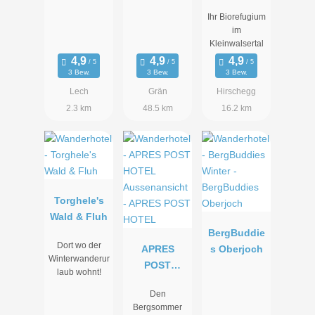
Chesa
Ihr Biorefugium
Valisa****s
im
Kleinwalsertal
3 Bew.
3 Bew.
3 Bew.
Lech
Grän
Hirschegg
2.3 km
48.5 km
16.2 km
Torghele's
Wald & Fluh
BergBuddie
Dort wo der
APRES
s Oberjoch
Winterwanderur
POST
laub wohnt!
HOTEL
Den
Bergsommer