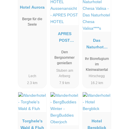
Hotel Aurora
Berge für die
Seele
APRES
POST
Das
HOTEL
Naturhotel
Den
Chesa
Bergsommer
Ihr Biorefugium
Valisa****s
genießen
im
Kleinwalsertal
Stuben am
Lech
Arlberg
Hirschegg
2.3 km
7.9 km
16.2 km
Torghele's
Hotel
Wald & Fluh
Bergblick