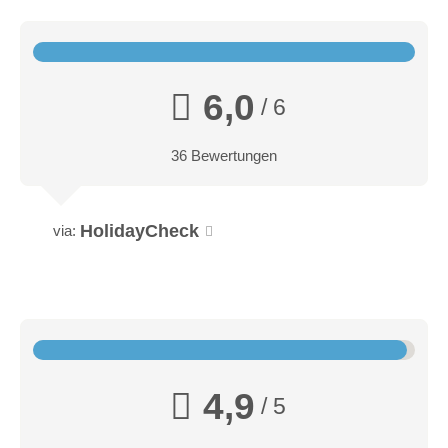
6,0
/ 6
36 Bewertungen
HolidayCheck
via:
4,9
/ 5