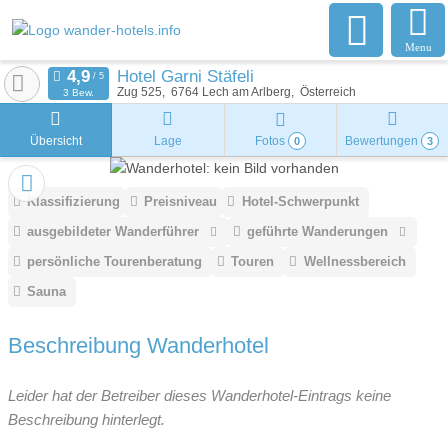
Menu
Hotel Garni Stäfeli
Zug 525
6764
Lech am Arlberg
Österreich
3 Bew.
Übersicht
Lage
Fotos
Bewertungen
0
3
Klassifizierung
Preisniveau
Hotel-Schwerpunkt
ausgebildeter Wanderführer
geführte Wanderungen
persönliche Tourenberatung
Touren
Wellnessbereich
Sauna
Beschreibung Wanderhotel
Leider hat der Betreiber dieses Wanderhotel-Eintrags keine
Beschreibung hinterlegt.