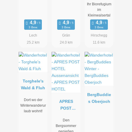
Ihr Biorefugium
Valisa****s
im
Kleinwalsertal
3 Bew.
3 Bew.
3 Bew.
Lech
Grän
Hirschegg
25.2 km
24.0 km
11.6 km
Torghele's
Wald & Fluh
BergBuddie
Dort wo der
APRES
s Oberjoch
Winterwanderur
POST
laub wohnt!
HOTEL
Den
Bergsommer
genießen