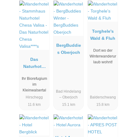
Torghele's
Wald & Fluh
BergBuddie
Dort wo der
s Oberjoch
Winterwanderur
Das
laub wohnt!
Naturhotel
Chesa
Ihr Biorefugium
Valisa****s
im
Kleinwalsertal
Bad Hindelang
Hirschegg
– Oberjoch
Balderschwang
11.6 km
15.1 km
15.8 km