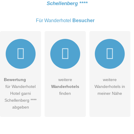
Schellenberg ****
E-Mail-Adresse (wird nicht veröffentlicht)
Für Wanderhotel
Besucher
Hiermit akzeptiere ich die
AGB
.
Bewertung
weitere
weitere
für Wanderhotel
Wanderhotels
Wanderhotels in
Die
Datenschutzerklärung
habe ich zur Kenntnis genommen.
Hotel garni
finden
meiner Nähe
öffentliche Frage stellen
Schellenberg ****
Abbrechen
abgeben
Hinweis:
Bitte beachten Sie, öffentliche Fragen sind
für alle
Besucher sichtbar
.
Klicken Sie hier um eine
individuelle Frage
an den