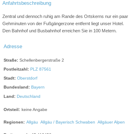
Anfahrtsbeschreibung
Klettergarten:
5 km entfernt
Hochseilpark:
5 km entfernt
Zentral und dennoch ruhig am Rande des Ortskerns nur ein paar
Gehminuten von der Fußgängerzone entfernt liegt unser Hotel.
Den Bahnhof und Busbahnhof erreichen Sie in 100 Metern.
Einzelzimmer "Alpin"
Adresse
ca. 18m², Bettgröße 100×210cm, mit Südbalkon,
Straße:
Schellenbergerstraße 2
Dusche/WC, Haarfön, Kosmetikspiegel, HD-TV, Telefon,
Postleitzahl:
PLZ 87561
Radio, gratis W-LAN, Safe und kl. Kühlschrank
Stadt:
Oberstdorf
Bundesland:
Bayern
Land:
Deutschland
Ortsteil:
keine Angabe
Regionen:
Allgäu
Allgäu / Bayerisch Schwaben
Allgäuer Alpen