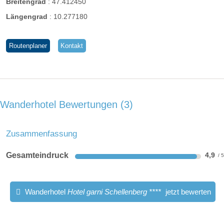
Breitengrad
:
47.412450
Längengrad
:
10.277180
Routenplaner
Kontakt
Einzelzimmer "Alpin Komfort"
Wanderhotel Bewertungen
3
ca. 20-25m², auch als Doppelzimmer möglich, Bettgröße
mind. 140×200cm, Balkon, Dusche/WC, Haarfön,
Zusammenfassung
Kosmetikspiegel, HD-TV, Telefon, Radio, gratis W-LAN, Safe
und kl. Kühlschrank
Gesamteindruck
4,9
Wanderhotel
Hotel garni Schellenberg ****
jetzt bewerten