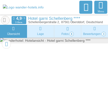
Menu
Hotel garni Schellenberg ****
Schellenbergerstraße 2
87561
Oberstdorf
Deutschland
3 Bew.
Übersicht
Lage
Fotos
Bewertungen
8
3