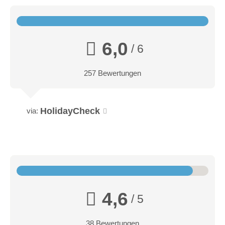
6,0
/ 6
257 Bewertungen
HolidayCheck
via:
Doppelzimmer "Alpin"
ca. 25m², mit gemütlicher Sitzecke, Bettgröße 180×200cm,
Balkon, Dusche/WC, Haarfön, Kosmetikspiegel, HD-TV,
Telefon, Radio, gratis W-LAN, Safe und kl. Kühlschrank
4,6
/ 5
38 Bewertungen