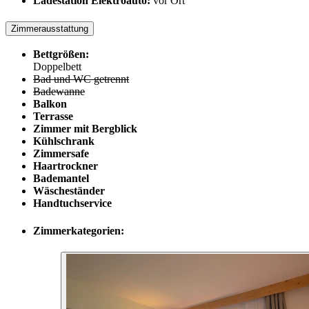
Ladestation Elektroauto:
vor Ort
Zimmerausstattung
Bettgrößen:
Doppelbett
Bad und WC getrennt
Badewanne
Balkon
Terrasse
Zimmer mit Bergblick
Kühlschrank
Zimmersafe
Haartrockner
Bademantel
Wäscheständer
Handtuchservice
Zimmerkategorien: