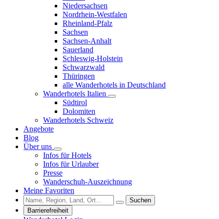
Niedersachsen
Nordrhein-Westfalen
Rheinland-Pfalz
Sachsen
Sachsen-Anhalt
Sauerland
Schleswig-Holstein
Schwarzwald
Thüringen
alle Wanderhotels in Deutschland
Wanderhotels Italien
Südtirol
Dolomiten
Wanderhotels Schweiz
Angebote
Blog
Über uns
Infos für Hotels
Infos für Urlauber
Presse
Wanderschuh-Auszeichnung
Meine Favoriten
Suchen
Barrierefreiheit