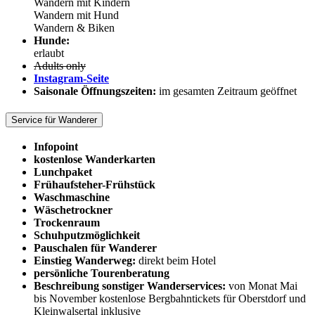
Wandern mit Kindern
Wandern mit Hund
Wandern & Biken
Hunde:
erlaubt
Adults only
Instagram-Seite
Saisonale Öffnungszeiten:
im gesamten Zeitraum geöffnet
Service für Wanderer
Infopoint
kostenlose Wanderkarten
Lunchpaket
Frühaufsteher-Frühstück
Waschmaschine
Wäschetrockner
Trockenraum
Schuhputzmöglichkeit
Pauschalen für Wanderer
Einstieg Wanderweg:
direkt beim Hotel
persönliche Tourenberatung
Beschreibung sonstiger Wanderservices:
von Monat Mai
bis November kostenlose Bergbahntickets für Oberstdorf und
Kleinwalsertal inklusive