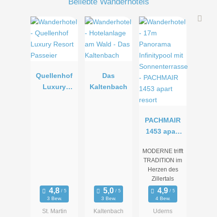
Beliebte Wanderhotels
Quellenhof
Das
Luxury
Kaltenbach
Resort
Passeier
PACHMAIR
1453 apart
resort
MODERNE trifft
TRADITION im
Herzen des
Zillertals
3 Bew.
3 Bew.
4 Bew.
St. Martin
Kaltenbach
Uderns