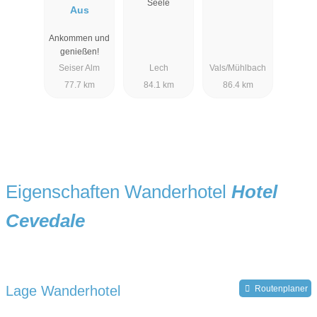
Seele
Aus
Ankommen und
genießen!
Seiser Alm
Lech
Vals/Mühlbach
77.7 km
84.1 km
86.4 km
Eigenschaften Wanderhotel
Hotel
Cevedale
Lage Wanderhotel
Routenplaner