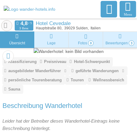
Menu
Hotel Cevedale
Hauptstraße 80
39029
Sulden
Italien
3 Bew.
Übersicht
Lage
Fotos
Bewertungen
0
3
Klassifizierung
Preisniveau
Hotel-Schwerpunkt
ausgebildeter Wanderführer
geführte Wanderungen
persönliche Tourenberatung
Touren
Wellnessbereich
Sauna
Beschreibung Wanderhotel
Leider hat der Betreiber dieses Wanderhotel-Eintrags keine
Beschreibung hinterlegt.