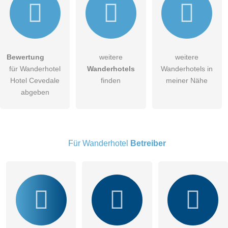
Bewertung
weitere
weitere
Hiermit akzeptiere ich die
AGB
.
für Wanderhotel
Wanderhotels
Wanderhotels in
Hotel Cevedale
finden
meiner Nähe
Die
Datenschutzerklärung
habe ich zur Kenntnis genommen.
abgeben
öffentliche Frage stellen
Abbrechen
Hinweis:
Bitte beachten Sie, öffentliche Fragen sind
für alle
Besucher sichtbar
.
Für Wanderhotel
Betreiber
Klicken Sie hier um eine
individuelle Frage
an den
Wanderhotel-Eintrag zu stellen
.