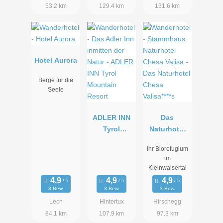
53.2 km
129.4 km
131.6 km
Hotel Aurora
Berge für die
Seele
ADLER INN
Das
Tyrol
Naturhotel
Mountain
Chesa
Ihr Biorefugium
Resort
Valisa****s
im
Kleinwalsertal
3 Bew.
3 Bew.
3 Bew.
Lech
Hintertux
Hirschegg
84.1 km
107.9 km
97.3 km