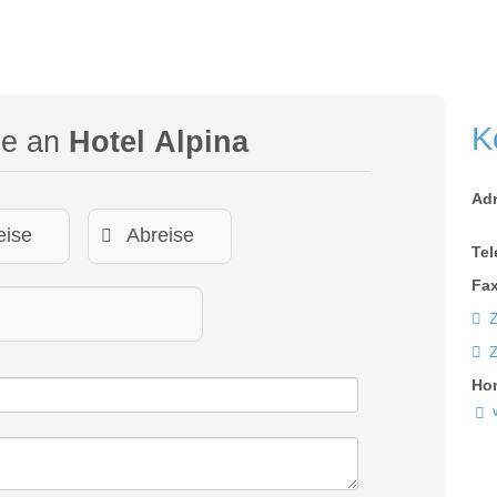
K
ge an
Hotel Alpina
Ad
Tel
Fax
Z
Ho