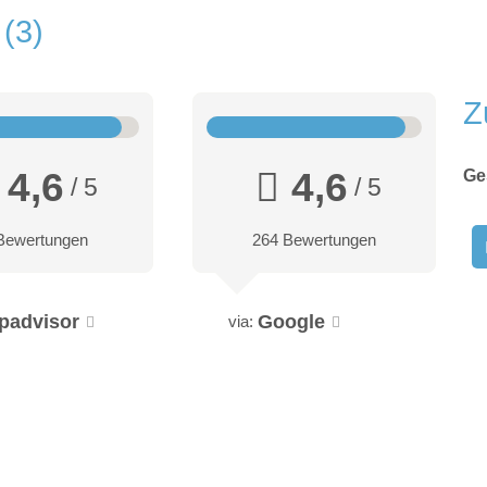
n
3
Z
4,6
4,6
Ge
/ 5
/ 5
Bewertungen
264 Bewertungen
ipadvisor
Google
via: