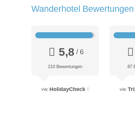
Wanderhotel Bewertunge
5,8
/ 6
210 Bewertungen
87 
HolidayCheck
Tr
via:
via: