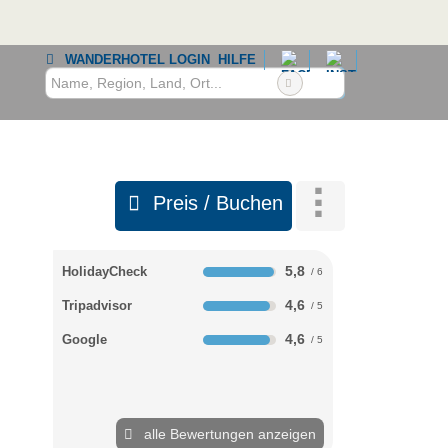
WANDERHOTEL LOGIN
HILFE
Preis / Buchen
5,8
HolidayCheck
4,6
Tripadvisor
4,6
Google
alle Bewertungen anzeigen