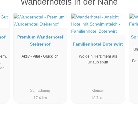
Wanderhotels in der Nähe
hof
Premium Wanderhotel
So
Steirerhof
Familienhotel Botenwirt
Kin
ern,
Aktiv - Vital - Glücklich
Wo dein Herz mehr als
Fam
,
Urlaub spürt
sen
Schladming
Kleinarl
17.4 km
18.7 km