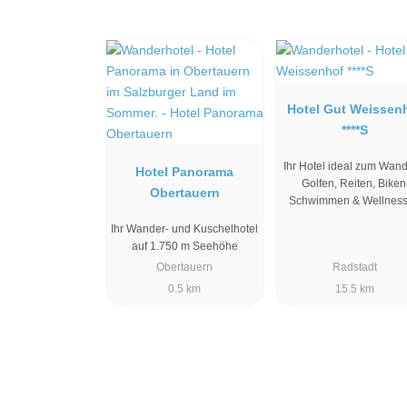
Hotel Gut Weissen
****S
Ihr Hotel ideal zum Wand
Hotel Panorama
Golfen, Reiten, Biken
Obertauern
Schwimmen & Wellnes
Ihr Wander- und Kuschelhotel
auf 1.750 m Seehöhe
Obertauern
Radstadt
0.5 km
15.5 km