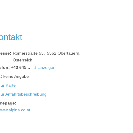
ontakt
resse:
Römerstraße 53
5562
Obertauern
Österreich
efon:
+43 645...
anzeigen
:
keine Angabe
ur Karte
Zur Anfahrtsbeschreibung
mepage:
www.alpina.co.at