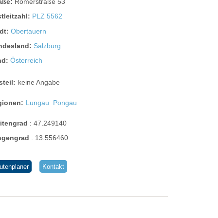
raße:
Römerstraße 53
tleitzahl:
PLZ 5562
dt:
Obertauern
ndesland:
Salzburg
nd:
Österreich
steil:
keine Angabe
gionen:
Lungau
Pongau
eitengrad
:
47.249140
ngengrad
:
13.556460
utenplaner
Kontakt