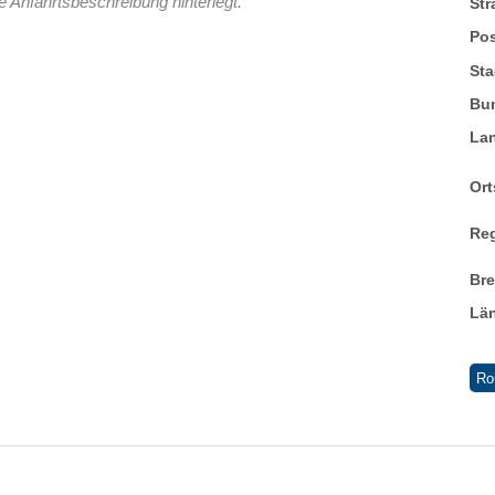
e Anfahrtsbeschreibung hinterlegt.
St
Pos
Sta
Bu
La
Ort
Re
Br
Lä
Ro