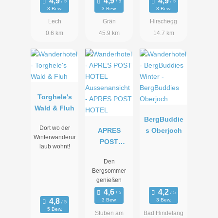
3 Bew.
3 Bew.
3 Bew.
Lech
Grän
Hirschegg
0.6 km
45.9 km
14.7 km
Torghele's
Wald & Fluh
BergBuddie
Dort wo der
APRES
s Oberjoch
Winterwanderur
POST
laub wohnt!
HOTEL
Den
Bergsommer
genießen
3 Bew.
3 Bew.
5 Bew.
Stuben am
Bad Hindelang