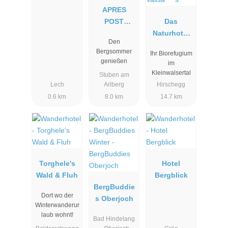
APRES
POST
Das
HOTEL
Naturhotel
Den
Chesa
Bergsommer
Ihr Biorefugium
Valisa****s
genießen
im
Kleinwalsertal
Stuben am
Lech
Arlberg
Hirschegg
0.6 km
8.0 km
14.7 km
Torghele's
Hotel
Wald & Fluh
Bergblick
BergBuddie
Dort wo der
s Oberjoch
Winterwanderur
laub wohnt!
Bad Hindelang