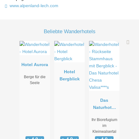
www.alpenland-lech.com
Beliebte Wanderhotels
Hotel Aurora
Hotel
Berge für die
Bergblick
Seele
Das
Naturhotel
Chesa
Ihr Biorefugium
Valisa****s
im
Kleinwalsertal