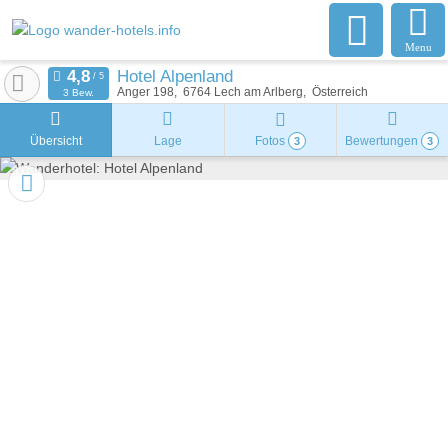
Menu
Hotel Alpenland
Anger 198
6764
Lech am Arlberg
Österreich
3 Bew.
Übersicht
Lage
Fotos
Bewertungen
3
3