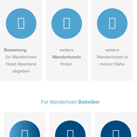
Bewertung
weitere
weitere
Hiermit akzeptiere ich die
AGB
.
für Wanderhotel
Wanderhotels
Wanderhotels in
Hotel Alpenland
finden
meiner Nähe
Die
Datenschutzerklärung
habe ich zur Kenntnis genommen.
abgeben
öffentliche Frage stellen
Abbrechen
Hinweis:
Bitte beachten Sie, öffentliche Fragen sind
für alle
Besucher sichtbar
.
Für Wanderhotel
Betreiber
Klicken Sie hier um eine
individuelle Frage
an den
Wanderhotel-Eintrag zu stellen
.