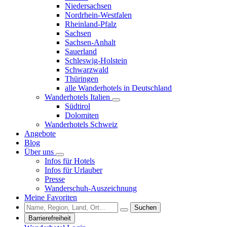
Niedersachsen
Nordrhein-Westfalen
Rheinland-Pfalz
Sachsen
Sachsen-Anhalt
Sauerland
Schleswig-Holstein
Schwarzwald
Thüringen
alle Wanderhotels in Deutschland
Wanderhotels Italien
Südtirol
Dolomiten
Wanderhotels Schweiz
Angebote
Blog
Über uns
Infos für Hotels
Infos für Urlauber
Presse
Wanderschuh-Auszeichnung
Meine Favoriten
Suchen
Barrierefreiheit