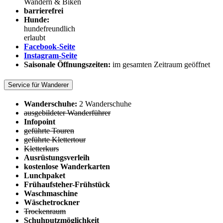
Wandern & Biken
barrierefrei
Hunde:
hundefreundlich
erlaubt
Facebook-Seite
Instagram-Seite
Saisonale Öffnungszeiten:
im gesamten Zeitraum geöffnet
Service für Wanderer
Wanderschuhe:
2 Wanderschuhe
ausgebildeter Wanderführer
Infopoint
geführte Touren
geführte Klettertour
Kletterkurs
Ausrüstungsverleih
kostenlose Wanderkarten
Lunchpaket
Frühaufsteher-Frühstück
Waschmaschine
Wäschetrockner
Trockenraum
Schuhputzmöglichkeit