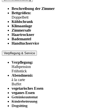
Beschreibung der Zimmer
Bettgrößen:
Doppelbett
Kühlschrank
Klimaanlage
Zimmersafe
Haartrockner
Bademantel
Handtuchservice
Verpflegung & Service
Verpflegung:
Halbpension
Frühstück
Abendmenü:
à la carte
Buffet
vegetarisches Essen
veganes Essen
Getränkeautomat
Kinderbetreuung
Dogsitting