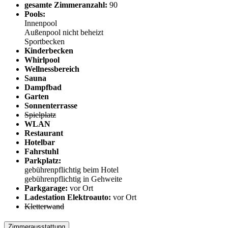
gesamte Zimmeranzahl:
90
Pools:
Innenpool
Außenpool nicht beheizt
Sportbecken
Kinderbecken
Whirlpool
Wellnessbereich
Sauna
Dampfbad
Garten
Sonnenterrasse
Spielplatz
WLAN
Restaurant
Hotelbar
Fahrstuhl
Parkplatz:
gebührenpflichtig beim Hotel
gebührenpflichtig in Gehweite
Parkgarage:
vor Ort
Ladestation Elektroauto:
vor Ort
Kletterwand
Zimmerausstattung