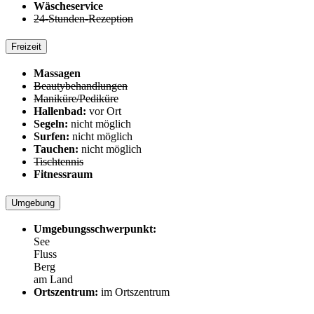
Wäscheservice
24-Stunden-Rezeption
Freizeit
Massagen
Beautybehandlungen
Maniküre/Pediküre
Hallenbad:
vor Ort
Segeln:
nicht möglich
Surfen:
nicht möglich
Tauchen:
nicht möglich
Tischtennis
Fitnessraum
Umgebung
Umgebungsschwerpunkt:
See
Fluss
Berg
am Land
Ortszentrum:
im Ortszentrum