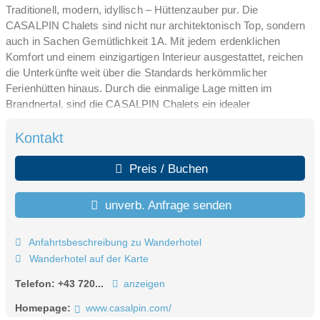
Traditionell, modern, idyllisch – Hüttenzauber pur. Die
CASALPIN Chalets sind nicht nur architektonisch Top, sondern
auch in Sachen Gemütlichkeit 1A. Mit jedem erdenklichen
Komfort und einem einzigartigen Interieur ausgestattet, reichen
die Unterkünfte weit über die Standards herkömmlicher
Ferienhütten hinaus. Durch die einmalige Lage mitten im
Brandnertal, sind die CASALPIN Chalets ein idealer
Ausgangspunkt für sportliche Aktivitäten und kulturelle Highlights
gleichermaßen. Im Sommer lädt die traumhafte Bergewelt ein
Kontakt
zum Wandern, Biken, Schwimmen oder einfach nur zum
Faulenzen. Im Winter liegt eines der schönsten Skigebiete direkt
Preis / Buchen
vor der Haustür. Für kulturelle Abwechslung sorgen diverse
Freizeitangebote in unmittelbare Nähe. Ein Urlaub in den
unverb. Anfrage senden
CASALPIN Chalets bedeutet damit: Urlaub ganz nach eigenem
Geschmack – für die ganze Familie.
Anfahrtsbeschreibung zu Wanderhotel
Wanderhotel auf der Karte
Telefon:
+43 720...
anzeigen
Homepage:
www.casalpin.com/