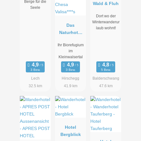
Berge für die
Wald & Fluh
Seele
Dort wo der
Winterwanderur
Das
laub wohnt!
Naturhotel
Chesa
Ihr Biorefugium
Valisa****s
im
Kleinwalsertal
3 Bew.
3 Bew.
5 Bew.
Lech
Hirschegg
Balderschwang
32.5 km
41.9 km
47.6 km
Hotel
Bergblick