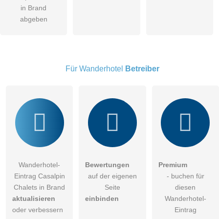
öffentliche Frage stellen
in Brand
Abbrechen
abgeben
Hinweis:
Bitte beachten Sie, öffentliche Fragen sind
für alle
Besucher sichtbar
.
Klicken Sie hier um eine
individuelle Frage
an den
Wanderhotel-Eintrag zu stellen
.
Für Wanderhotel
Betreiber
Wanderhotel-
Bewertungen
Premium
Eintrag Casalpin
auf der eigenen
- buchen für
Chalets in Brand
Seite
diesen
aktualisieren
einbinden
Wanderhotel-
oder verbessern
Eintrag