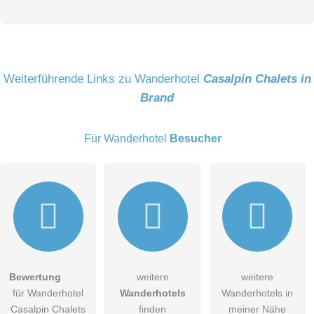
Vorname
Name
Weiterführende Links zu Wanderhotel
Casalpin Chalets in
Brand
E-Mail-Adresse (wird nicht veröffentlicht)
Für Wanderhotel
Besucher
Hiermit akzeptiere ich die
AGB
.
Bewertung
weitere
weitere
für Wanderhotel
Wanderhotels
Wanderhotels in
Die
Datenschutzerklärung
habe ich zur Kenntnis genommen.
Casalpin Chalets
finden
meiner Nähe