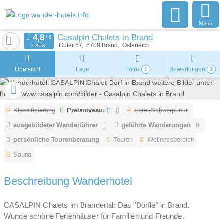
Menu
Casalpin Chalets in Brand
Gufer 67
6708
Brand
Österreich
3 Bew.
Übersicht
Lage
Fotos
Bewertungen
1
3
Klassifizierung
Preisniveau:
Hotel-Schwerpunkt
ausgebildeter Wanderführer
geführte Wanderungen
persönliche Tourenberatung
Touren
Wellnessbereich
Sauna
Beschreibung Wanderhotel
CASALPIN Chalets im Brandertal: Das "Dörfle" in Brand.
Wunderschöne Ferienhäuser für Familien und Freunde.