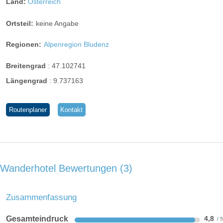
Land:
Österreich
Ortsteil:
keine Angabe
Regionen:
Alpenregion Bludenz
Breitengrad
:
47.102741
Längengrad
:
9.737163
Routenplaner
Kontakt
Wanderhotel Bewertungen
3
Zusammenfassung
Gesamteindruck
4,8