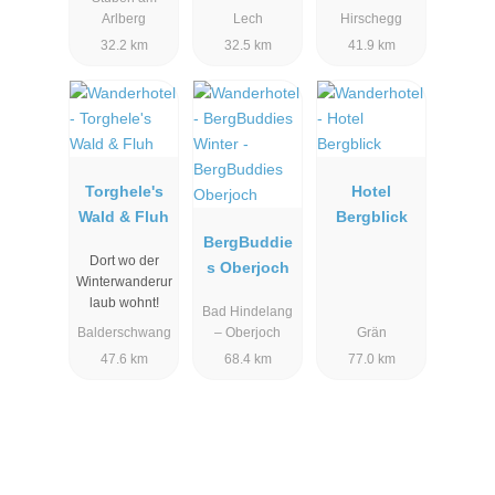
Arlberg
Lech
Hirschegg
32.2 km
32.5 km
41.9 km
Torghele's
Hotel
Wald & Fluh
Bergblick
BergBuddie
Dort wo der
s Oberjoch
Winterwanderur
laub wohnt!
Bad Hindelang
Balderschwang
– Oberjoch
Grän
47.6 km
68.4 km
77.0 km