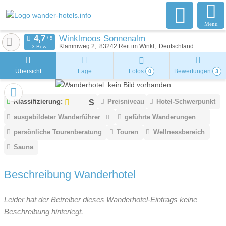
Menu
Winklmoos Sonnenalm
Klammweg 2
83242
Reit im Winkl
Deutschland
3 Bew.
Übersicht
Lage
Fotos
Bewertungen
0
3
Klassifizierung:
Preisniveau
Hotel-Schwerpunkt
ausgebildeter Wanderführer
geführte Wanderungen
persönliche Tourenberatung
Touren
Wellnessbereich
Sauna
Beschreibung Wanderhotel
Leider hat der Betreiber dieses Wanderhotel-Eintrags keine
Beschreibung hinterlegt.