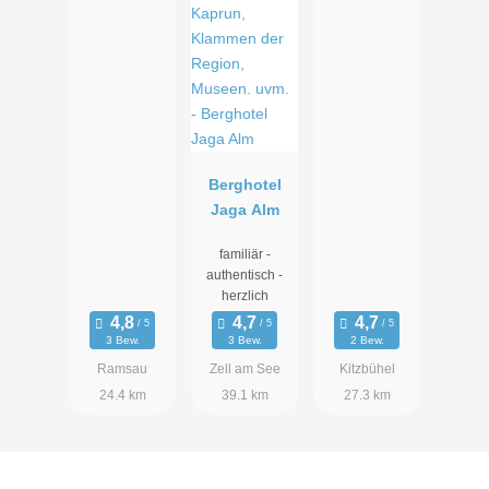
Berghotel
Jaga Alm
familiär -
authentisch -
herzlich
3 Bew.
3 Bew.
2 Bew.
Ramsau
Zell am See
Kitzbühel
24.4 km
39.1 km
27.3 km