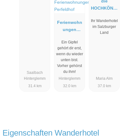
die
HOCHKÖNIG
IN -
Ihr Wanderhotel
Ferienwohn
Mountain
im Salzburger
ungen
Resort
Land
Perfeldhof
Ein Gipfel
gehört dir erst,
wenn du wieder
unten bist.
Vorher gehörst
du ihm!
Saalbach
Hinterglemm
Hinterglemm
Maria Alm
31.4 km
32.0 km
37.0 km
Eigenschaften Wanderhotel