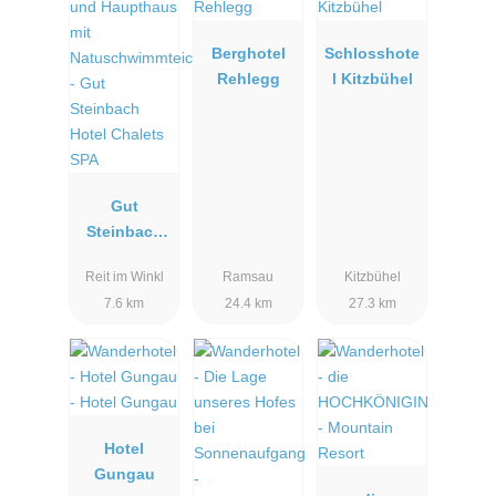
Berghotel
Schlosshote
Rehlegg
l Kitzbühel
Gut
Steinbach
Hotel
Reit im Winkl
Ramsau
Kitzbühel
Chalets SPA
7.6 km
24.4 km
27.3 km
Hotel
Gungau