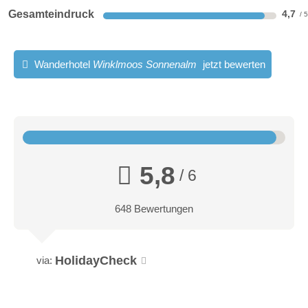
Gesamteindruck
4,7
Wanderhotel
Winklmoos Sonnenalm
jetzt bewerten
5,8
/ 6
648 Bewertungen
HolidayCheck
via: