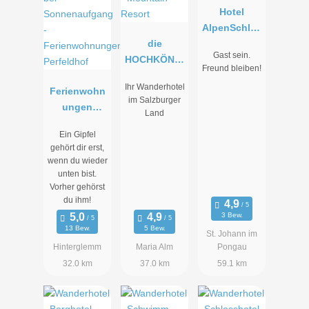
Hotel
AlpenSchlös
die
sl
Gast sein.
HOCHKÖNIG
Freund bleiben!
IN -
Ihr Wanderhotel
Ferienwohn
Mountain
im Salzburger
ungen
Resort
Land
Perfeldhof
Ein Gipfel
gehört dir erst,
wenn du wieder
unten bist.
Vorher gehörst
du ihm!
3 Bew.
13 Bew.
5 Bew.
St. Johann im
Hinterglemm
Maria Alm
Pongau
32.0 km
37.0 km
59.1 km