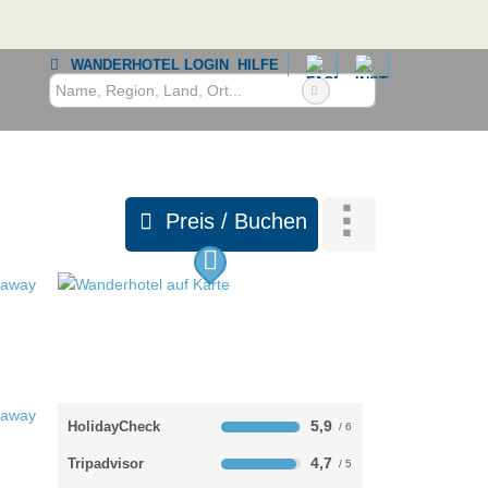
WANDERHOTEL LOGIN
HILFE
Preis / Buchen
5,9
HolidayCheck
4,7
Tripadvisor