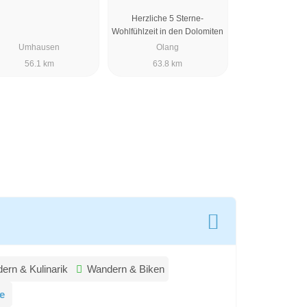
AYURVEDA & SPA
Herzliche 5 Sterne-
Wohlfühlzeit in den Dolomiten
Umhausen
Olang
56.1 km
63.8 km
ern & Kulinarik
Wandern & Biken
e