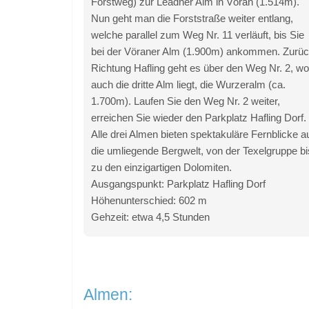
Forstweg) zur Leadner Alm in Vöran (1.514m).
Nun geht man die Forststraße weiter entlang,
welche parallel zum Weg Nr. 11 verläuft, bis Sie
bei der Vöraner Alm (1.900m) ankommen. Zurü
Richtung Hafling geht es über den Weg Nr. 2, wo
auch die dritte Alm liegt, die Wurzeralm (ca.
1.700m). Laufen Sie den Weg Nr. 2 weiter,
erreichen Sie wieder den Parkplatz Hafling Dorf.
Alle drei Almen bieten spektakuläre Fernblicke a
die umliegende Bergwelt, von der Texelgruppe bi
zu den einzigartigen Dolomiten.
Ausgangspunkt: Parkplatz Hafling Dorf
Höhenunterschied: 602 m
Gehzeit: etwa 4,5 Stunden
Almen: