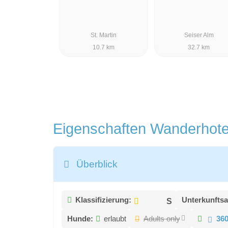
St. Martin
Seiser Alm
10.7 km
32.7 km
Eigenschaften Wanderhot
Überblick
Klassifizierung:
Unterkunftsa
Hunde:
erlaubt
Adults only
36