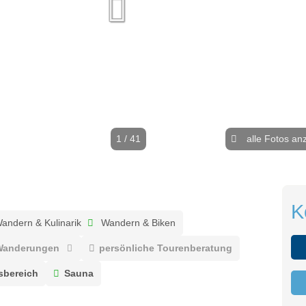
1 / 41
alle Fotos an
K
andern & Kulinarik
Wandern & Biken
 Wanderungen
persönliche Tourenberatung
sbereich
Sauna