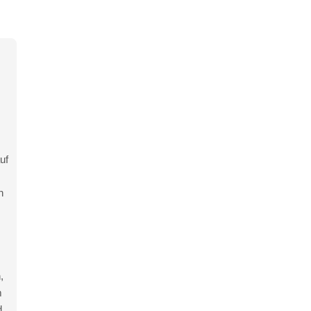
uf
h
,
m
d