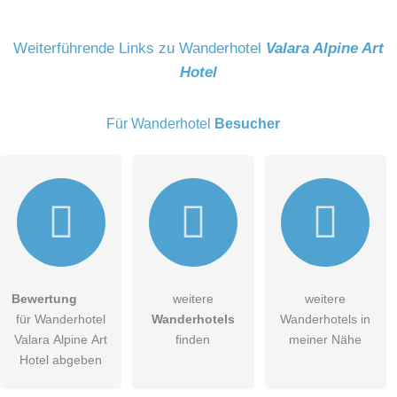
Name
Weiterführende Links zu Wanderhotel
Valara Alpine Art
Hotel
E-Mail-Adresse (wird nicht veröffentlicht)
Für Wanderhotel
Besucher
Hiermit akzeptiere ich die
AGB
.
Bewertung
weitere
weitere
für Wanderhotel
Wanderhotels
Wanderhotels in
Die
Datenschutzerklärung
habe ich zur Kenntnis genommen.
Valara Alpine Art
finden
meiner Nähe
öffentliche Frage stellen
Hotel abgeben
Abbrechen
Hinweis:
Bitte beachten Sie, öffentliche Fragen sind
für alle