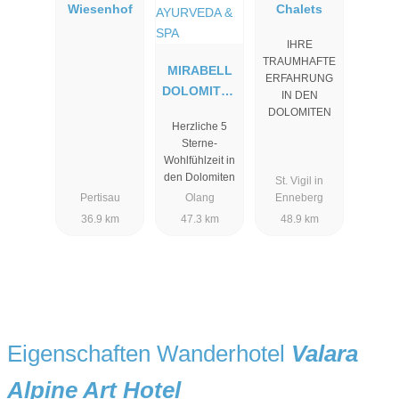
Wiesenhof
Chalets
IHRE
TRAUMHAFTE
MIRABELL
ERFAHRUNG
DOLOMITES
IN DEN
HOTEL .
DOLOMITEN
Herzliche 5
LUXURY .
Sterne-
AYURVEDA
Wohlfühlzeit in
& SPA
den Dolomiten
St. Vigil in
Pertisau
Olang
Enneberg
36.9 km
47.3 km
48.9 km
Eigenschaften Wanderhotel
Valara
Alpine Art Hotel