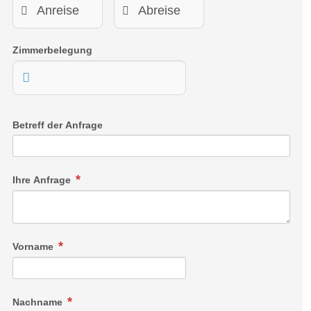
längeren Aufenthalt. Sie bieten viel Platz und ein behagliches
Sofa zum Lümmeln. Die Juniorsuiten sind zur Südseite
ausgerichtet.
Zimmerbelegung
In einzelnen Juniorsuiten besteht die Möglichkeit zwei
Juniorsuiten 43m² / 38m² mit einer Verbindungstür zu buchen.
Betreff der Anfrage
Ihre Anfrage
Vorname
Nachname