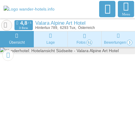
Menu
Valara Alpine Art Hotel
Hintertux 789
6293
Tux
Österreich
3 Bew.
Übersicht
Lage
Fotos
Bewertungen
51
3