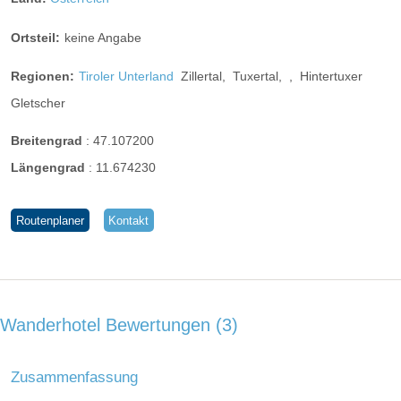
Ortsteil:
keine Angabe
Regionen:
Tiroler Unterland
Zillertal,
Tuxertal,
,
Hintertuxer
Gletscher
Doppelzimmer "Olperer"
Breitengrad
:
47.107200
Unsere Olperer-Doppelzimmer ohne Balkon bezeichnen wir
Längengrad
:
11.674230
gerne als unsere Kuschelzimmer. Mit maximal 24
Quadratmetern sind sie sehr behaglich und perfekt für einen
Routenplaner
Kontakt
Kurzurlaub oder ein langes Wochenende. Die Zimmer sind
zur Westseite ausgerichtet.
Wanderhotel Bewertungen
3
Zusammenfassung