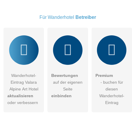
Besucher sichtbar
.
Klicken Sie hier um eine
individuelle Frage
an den
Für Wanderhotel
Betreiber
Wanderhotel-Eintrag zu stellen
.
Wanderhotel-
Bewertungen
Premium
Eintrag Valara
auf der eigenen
- buchen für
Alpine Art Hotel
Seite
diesen
aktualisieren
einbinden
Wanderhotel-
oder verbessern
Eintrag