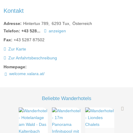
Kontakt
Adresse:
Hintertux 789
6293
Tux
Österreich
Telefon:
+43 528...
anzeigen
Fax:
+43 5287 87502
Juniorsuite "Schmittenberg" 43m²
Zur Karte
Zur Anfahrtsbeschreibung
Diese geräumigen Juniorsuiten sind geprägt von einer
Homepage:
eleganten und klassischen Wohlfühl-Ausstattung. Der
welcome.valara.at/
Wohnteil glänzt mit einem gemütlichen Sofa. Die Juniorsuiten
mit Balkon sind zur Ostseite ausgerichtet.
Beliebte Wanderhotels