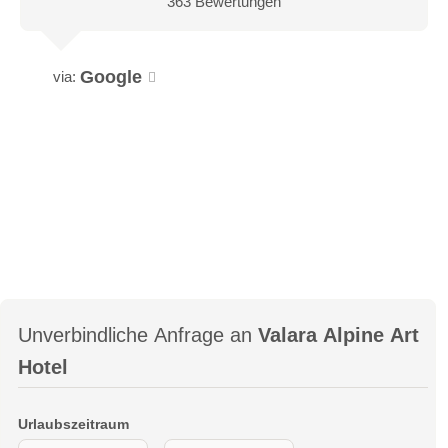
363 Bewertungen
Google
via:
Unverbindliche Anfrage an
Valara Alpine Art
Hotel
Juniorsuite "Gletscherblick" 43m²
Unsere Gletscherblick-Juniorsuiten mit Balkon sind unsere
Urlaubszeitraum
Klassiker. Mit circa 43 Quadratmetern sind sie ideal für einen