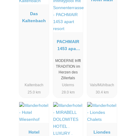
Das
Kaltenbach
PACHMAIR
1453 apart
resort
MODERNE trifft
TRADITION im
Herzen des
Zillertals
Kaltenbach
Uderns
Vals/Mühlbach
25.0 km
28.0 km
30.4 km
Hotel
Liondes