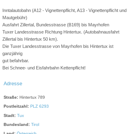
Inntalautobahn (A12 - Vignettenpflicht, A13 - Vignettenpflicht und
Ein sehr modern ausgestattetes und gemütliches
Mautgebühr)
Doppelzimmer mit einer Glasdusche, Hochflor Teppichboden
Ausfahrt Zillertal, Bundesstrasse (B169) bis Mayrhofen
und Großteils mit Balkon. Genießen Sie den traumhaften
Tuxer Landesstrasse Richtung Hintertux. (Autobahnausfahrt
Blick ins Tal und das Rauschen des Baches im Hintergrund.
Zillertal bis Hintertux 50 km).
Die Zimmer sind zur Nordseite ausgerichtet. In einzelnen
Die Tuxer Landesstrasse von Mayrhofen bis Hintertux ist
Doppelzimmern besteht die Möglichkeit zwei Zimmer mit
ganzjährig
einer Verbindungstür zu buchen.
gut befahrbar.
Bei Schnee- und Eisfahrbahn Kettenpflicht!
Adresse
Straße:
Hintertux 789
Postleitzahl:
PLZ 6293
Stadt:
Tux
Bundesland:
Tirol
Land:
Österreich