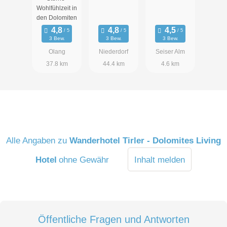
AYURVEDA
Wohlfühlzeit in
& SPA
den Dolomiten
3 Bew.
3 Bew.
3 Bew.
Olang
Niederdorf
Seiser Alm
37.8 km
44.4 km
4.6 km
Alle Angaben zu
Wanderhotel Tirler - Dolomites Living
Hotel
ohne Gewähr
Inhalt melden
Öffentliche Fragen und Antworten