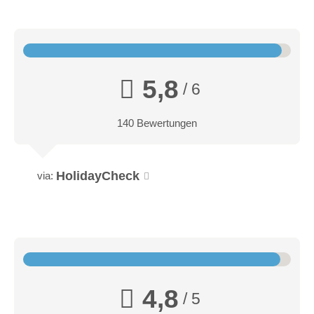
5,8
/ 6
140 Bewertungen
HolidayCheck
via:
4,8
/ 5