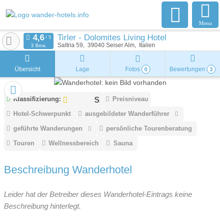
Menu
Tirler - Dolomites Living Hotel
Saltria 59
39040
Seiser Alm
Italien
3 Bew.
Übersicht
Lage
Fotos
Bewertungen
0
3
Klassifizierung:
Preisniveau
Hotel-Schwerpunkt
ausgebildeter Wanderführer
geführte Wanderungen
persönliche Tourenberatung
Touren
Wellnessbereich
Sauna
Beschreibung Wanderhotel
Leider hat der Betreiber dieses Wanderhotel-Eintrags keine
Beschreibung hinterlegt.