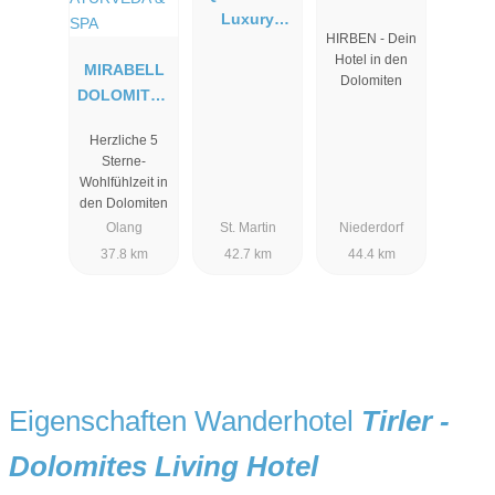
Luxury
HIRBEN - Dein
Resort
Hotel in den
MIRABELL
Passeier
Dolomiten
DOLOMITES
HOTEL .
Herzliche 5
LUXURY .
Sterne-
AYURVEDA
Wohlfühlzeit in
& SPA
den Dolomiten
Olang
St. Martin
Niederdorf
37.8 km
42.7 km
44.4 km
Eigenschaften Wanderhotel
Tirler -
Dolomites Living Hotel