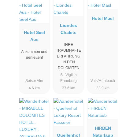
Hotel Masl
Liondes
Hotel Seel
Chalets
Aus
IHRE
TRAUMHAFTE
Ankommen und
ERFAHRUNG
genießen!
IN DEN
DOLOMITEN
St. Vigil in
Seiser Alm
Enneberg
Vals/Mühlbach
4.6 km
27.6 km
33.9 km
HIRBEN
Quellenhof
Naturlaub