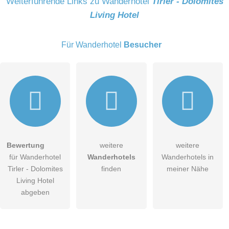
Weiterführende Links zu Wanderhotel
Tirler - Dolomites
Living Hotel
E-Mail-Adresse (wird nicht veröffentlicht)
Für Wanderhotel
Besucher
Hiermit akzeptiere ich die
AGB
.
Bewertung
weitere
weitere
für Wanderhotel
Wanderhotels
Wanderhotels in
Die
Datenschutzerklärung
habe ich zur Kenntnis genommen.
Tirler - Dolomites
finden
meiner Nähe
öffentliche Frage stellen
Living Hotel
Abbrechen
abgeben
Hinweis:
Bitte beachten Sie, öffentliche Fragen sind
für alle
Besucher sichtbar
.
Klicken Sie hier um eine
individuelle Frage
an den