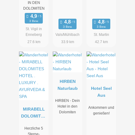
IN DEN
DOLOMITEN
3 Bew.
3 Bew.
3 Bew.
St. Vigil in
Enneberg
Vals/Mühlbach
St. Martin
27.6 km
33.9 km
42.7 km
HIRBEN
Naturlaub
Hotel Seel
Aus
HIRBEN - Dein
Hotel in den
Ankommen und
MIRABELL
Dolomiten
genießen!
DOLOMITES
HOTEL .
Herzliche 5
LUXURY .
Sterne-