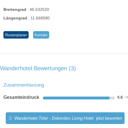
Breitengrad
:
46.532520
Längengrad
:
11.668580
Routenplaner
Kontakt
Wanderhotel Bewertungen
3
Zusammenfassung
Gesamteindruck
4,6
Wanderhotel
Tirler - Dolomites Living Hotel
jetzt bewerten