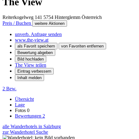
The View
Reiterkogelweg 141
5754
Hinterglemm
Österreich
Preis / Buchen
weitere Aktionen
unverb. Anfrage senden
www.the-view.at
als Favorit speichern
von Favoriten entfernen
Bewertung abgeben
Bild hochladen
The View teilen
Eintrag verbessern
Inhalt melden
2 Bew.
Übersicht
Lage
Fotos
0
Bewertungen
2
alle Wanderhotels in Salzburg
zur Wanderhotel Suche