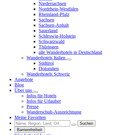
Niedersachsen
Nordrhein-Westfalen
Rheinland-Pfalz
Sachsen
Sachsen-Anhalt
Sauerland
Schleswig-Holstein
Schwarzwald
Thüringen
alle Wanderhotels in Deutschland
Wanderhotels Italien
Südtirol
Dolomiten
Wanderhotels Schweiz
Angebote
Blog
Über uns
Infos für Hotels
Infos für Urlauber
Presse
Wanderschuh-Auszeichnung
Meine Favoriten
Suchen
Barrierefreiheit