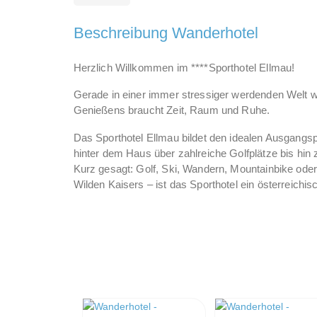
Beschreibung Wanderhotel
Herzlich Willkommen im ****Sporthotel Ellmau!
Gerade in einer immer stressiger werdenden Welt w
Genießens braucht Zeit, Raum und Ruhe.
Das Sporthotel Ellmau bildet den idealen Ausgangsp
hinter dem Haus über zahlreiche Golfplätze bis hi
Kurz gesagt: Golf, Ski, Wandern, Mountainbike ode
Wilden Kaisers – ist das Sporthotel ein österreich
Lassen Sie sich zu den unterschiedlichsten Aktivit
Region rund um das Sporthotel Ellmau bietet zahlre
genießen. Für zusätzliche sportliche oder entspanne
ideale Aktivprogramm. Es erwartet Sie eine Kombinat
Wir freuen uns auf Ihren Besuch!
Ihre Familie Unterlechner mit dem Sporthotel Ellm