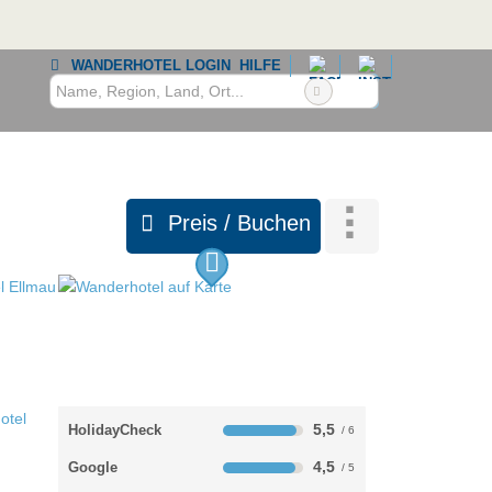
WANDERHOTEL LOGIN
HILFE
Preis / Buchen
5,5
HolidayCheck
4,5
Google