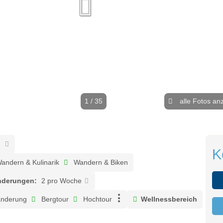
1 / 35
alle Fotos an
K
andern & Kulinarik
Wandern & Biken
nderungen:
2 pro Woche
nderung
Bergtour
Hochtour
Wellnessbereich