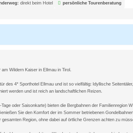
anderweg:
direkt beim Hotel
persönliche Tourenberatung
m Wildern Kaiser in Ellmau in Tirol.
r des 4* Sporthotel Ellmau und ist so vielfältig: Idyllische Seitentäl
iert werden und ist reich an landschaftlichen Reizen.
4-Tage oder Saisonkarte) bieten die Bergbahnen der Familienregion W
Genießen Sie den Komfort der im Sommer betriebenen Gondelbahnen
r gesamten Region, ohne dabei auf örtliche Grenzen achten zu müsse