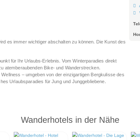
Te
Ho
ird es immer wichtiger abschalten zu können. Die Kunst des
unkt für Ihr Urlaubs-Erlebnis. Vom Winterparadies direkt
n zu atemberaubenden Bike- und Wanderstrecken.
r Wellness – umgeben von der einzigartigen Bergkulisse des
isches Urlaubsparadies für Jung und Junggebliebene.
äten inspirieren – sowohl im Sommer als auch im Winter! Die
iche spannende Möglichkeiten, einen perfekten Urlaubstag zu
nde Aktivitäten finden Sie auch im Sporthotel Ellmau das
ion aus Kulinarik, Wellness, Aktivitäten und Natur.
Wanderhotels in der Nähe
au-Team