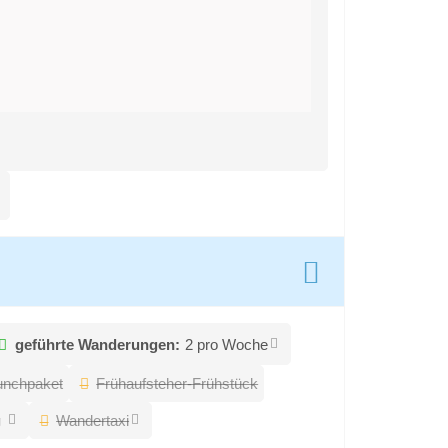
geführte Wanderungen:
2 pro Woche
unchpaket
Frühaufsteher-Frühstück
g
Wandertaxi