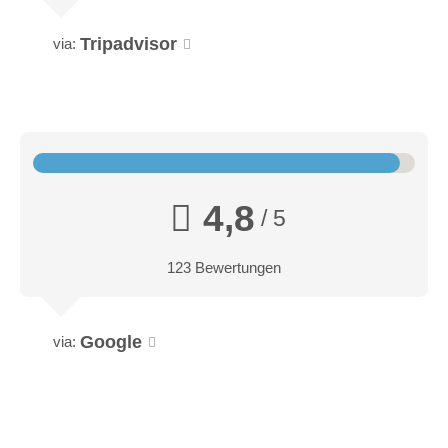
Tripadvisor
via:
4,8
/ 5
123 Bewertungen
Google
via: