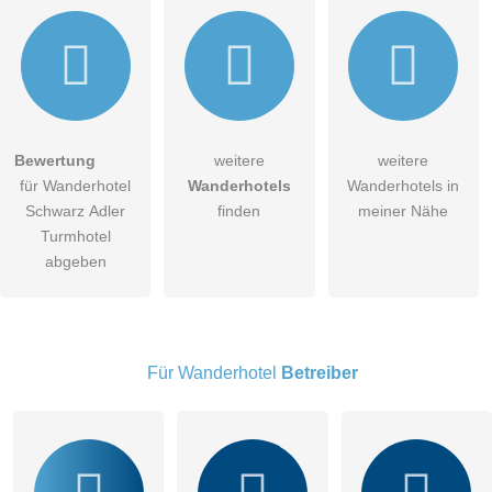
Hiermit akzeptiere ich die
AGB
.
Bewertung
weitere
weitere
für Wanderhotel
Wanderhotels
Wanderhotels in
Die
Datenschutzerklärung
habe ich zur Kenntnis genommen.
Schwarz Adler
finden
meiner Nähe
öffentliche Frage stellen
Turmhotel
Abbrechen
abgeben
Hinweis:
Bitte beachten Sie, öffentliche Fragen sind
für alle
Besucher sichtbar
.
Klicken Sie hier um eine
individuelle Frage
an den
Wanderhotel-Eintrag zu stellen
.
Für Wanderhotel
Betreiber