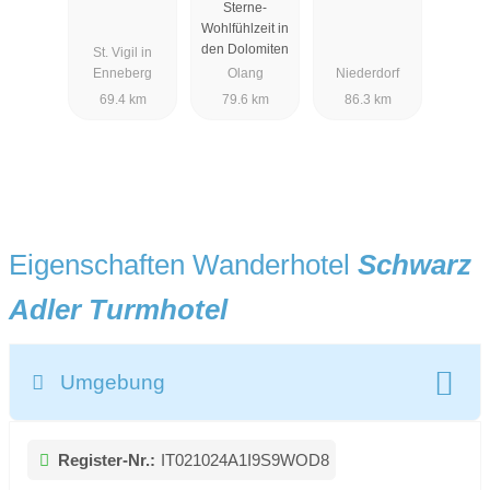
Sterne-
AYURVEDA
Wohlfühlzeit in
& SPA
den Dolomiten
St. Vigil in
Enneberg
Olang
Niederdorf
69.4 km
79.6 km
86.3 km
Eigenschaften Wanderhotel
Schwarz
Adler Turmhotel
Umgebung
Register-Nr.:
IT021024A1I9S9WOD8