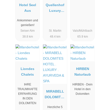
Hotel Seel
Quellenhof
Aus
Luxury
Resort
Ankommen und
Passeier
genießen!
Seiser Alm
St. Martin
Vals/Mühlbach
38.8 km
48.4 km
65.9 km
Liondes
HIRBEN
Chalets
Naturlaub
IHRE
HIRBEN - Dein
TRAUMHAFTE
Hotel in den
MIRABELL
ERFAHRUNG
Dolomiten
DOLOMITES
IN DEN
HOTEL .
DOLOMITEN
Herzliche 5
LUXURY .