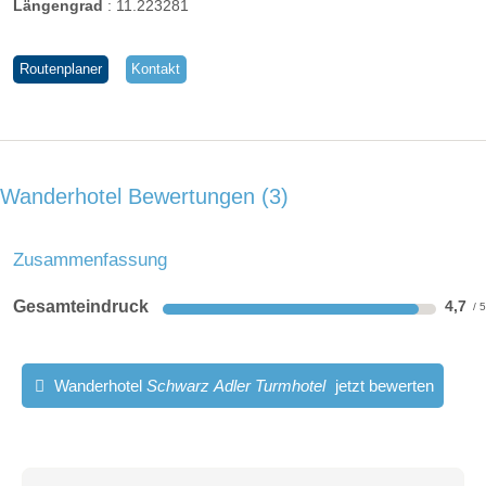
Längengrad
:
11.223281
Routenplaner
Kontakt
Wanderhotel Bewertungen
3
Zusammenfassung
Gesamteindruck
4,7
Wanderhotel
Schwarz Adler Turmhotel
jetzt bewerten