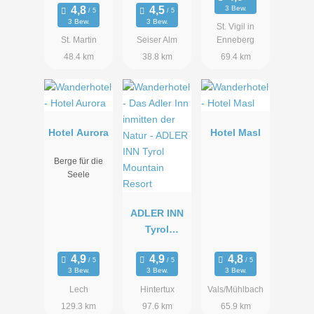
3 Bew.
3 Bew.
3 Bew.
St. Vigil in
St. Martin
Seiser Alm
Enneberg
48.4 km
38.8 km
69.4 km
Hotel Aurora
Hotel Masl
Berge für die
Seele
ADLER INN
Tyrol
Mountain
Resort
3 Bew.
3 Bew.
3 Bew.
Lech
Hintertux
Vals/Mühlbach
129.3 km
97.6 km
65.9 km