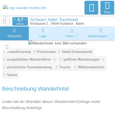
Menu
Schwarz Adler Turmhotel
Kirchgasse 2
39040
Kurtatsch
Italien
3 Bew.
Übersicht
Lage
Fotos
Bewertungen
0
3
Klassifizierung
Preisniveau
Hotel-Schwerpunkt
ausgebildeter Wanderführer
geführte Wanderungen
persönliche Tourenberatung
Touren
Wellnessbereich
Sauna
Beschreibung Wanderhotel
Leider hat der Betreiber dieses Wanderhotel-Eintrags keine
Beschreibung hinterlegt.