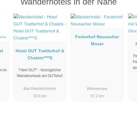
Wanderhotels in der Nähe
Ferienhof Neusacher
Moser
el
Hotel GUT Trattlerhof &
Fe
Chalets****S
Fa
sp
n im
"I feel GUT" - Vorzüglicher
Wanderurlaub am GUTshof.
Bad Kleinkirchheim
Weissensee
33.8 km
57.2 km