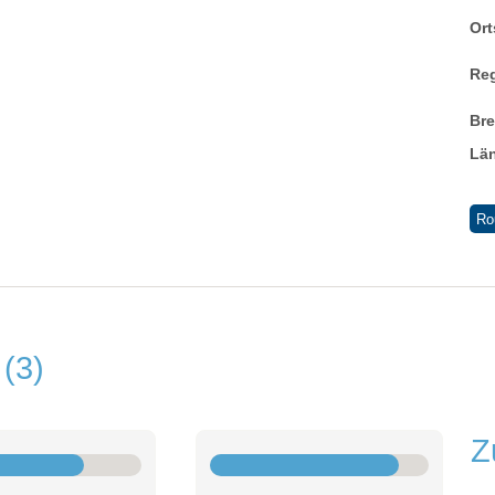
Ort
Re
Br
Lä
Ro
n
3
Z