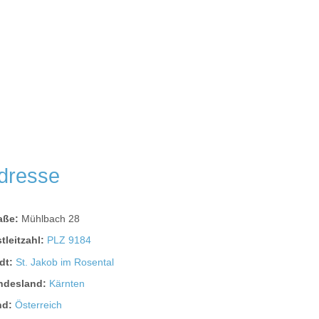
dresse
raße:
Mühlbach 28
tleitzahl:
PLZ 9184
dt:
St. Jakob im Rosental
ndesland:
Kärnten
nd:
Österreich