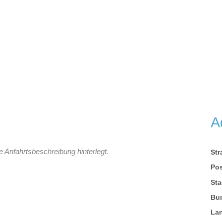
A
e Anfahrtsbeschreibung hinterlegt.
St
Pos
Sta
Bu
La