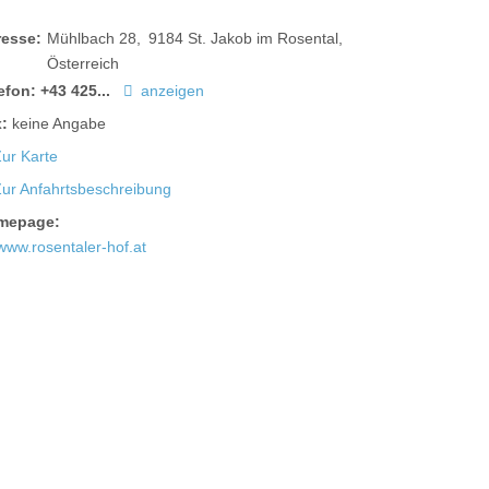
resse:
Mühlbach 28
9184
St. Jakob im Rosental
Österreich
efon:
+43 425...
anzeigen
:
keine Angabe
ur Karte
Zur Anfahrtsbeschreibung
mepage:
www.rosentaler-hof.at