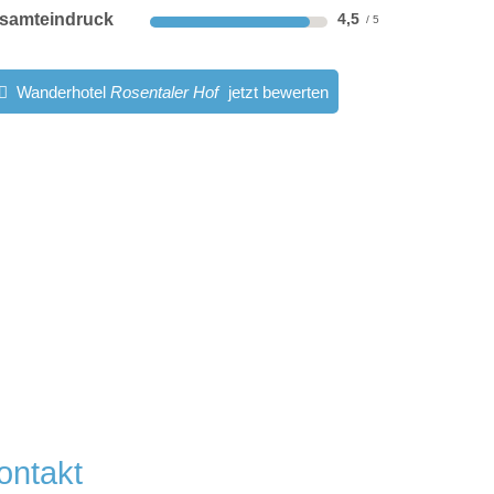
samteindruck
4,5
Wanderhotel
Rosentaler Hof
jetzt bewerten
ontakt