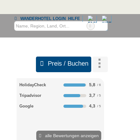
WANDERHOTEL LOGIN
HILFE
Preis / Buchen
5,8
HolidayCheck
3,7
Tripadvisor
4,3
Google
alle Bewertungen anzeigen