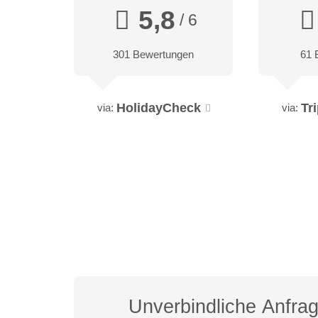
5,8
/ 6
301 Bewertungen
61 
HolidayCheck
Tr
via:
via:
Unverbindliche Anfra