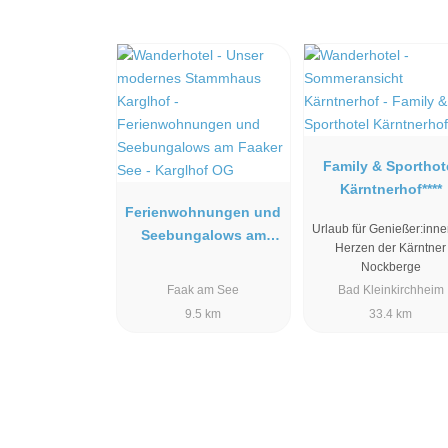
Family & Sporthot
Kärntnerhof****
Ferienwohnungen und
Urlaub für Genießer:inne
Seebungalows am
Herzen der Kärntner
Faaker See - Karglhof
Nockberge
OG
Faak am See
Bad Kleinkirchheim
9.5 km
33.4 km