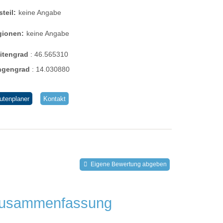
steil:
keine Angabe
gionen:
keine Angabe
eitengrad
:
46.565310
ngengrad
:
14.030880
utenplaner
Kontakt
Eigene Bewertung abgeben
usammenfassung