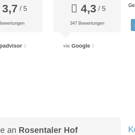
3,7
4,3
Ge
/ 5
/ 5
Bewertungen
347 Bewertungen
ipadvisor
Google
via:
K
ge an
Rosentaler Hof