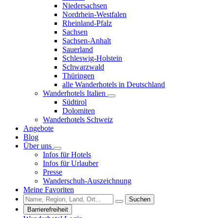
Niedersachsen
Nordrhein-Westfalen
Rheinland-Pfalz
Sachsen
Sachsen-Anhalt
Sauerland
Schleswig-Holstein
Schwarzwald
Thüringen
alle Wanderhotels in Deutschland
Wanderhotels Italien
Südtirol
Dolomiten
Wanderhotels Schweiz
Angebote
Blog
Über uns
Infos für Hotels
Infos für Urlauber
Presse
Wanderschuh-Auszeichnung
Meine Favoriten
Suchen
Barrierefreiheit