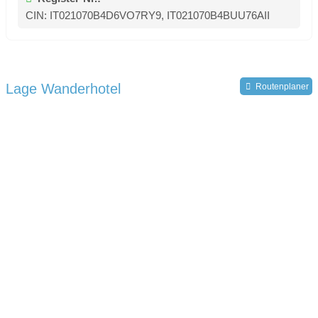
CIN: IT021070B4D6VO7RY9, IT021070B4BUU76AII
Lage Wanderhotel
Routenplaner