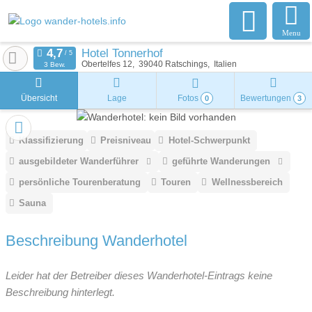
Menu
Hotel Tonnerhof
Obertelfes 12
39040
Ratschings
Italien
3 Bew.
Übersicht
Lage
Fotos
Bewertungen
0
3
Klassifizierung
Preisniveau
Hotel-Schwerpunkt
ausgebildeter Wanderführer
geführte Wanderungen
persönliche Tourenberatung
Touren
Wellnessbereich
Sauna
Beschreibung Wanderhotel
Leider hat der Betreiber dieses Wanderhotel-Eintrags keine
Beschreibung hinterlegt.