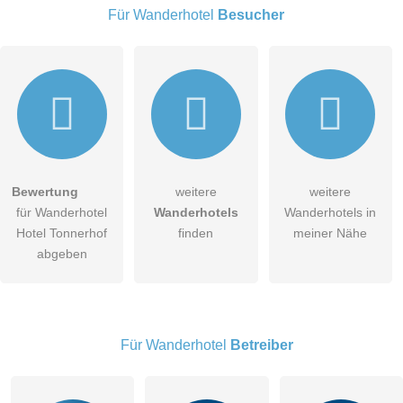
Für Wanderhotel
Besucher
E-Mail-Adresse (wird nicht veröffentlicht)
Bewertung
weitere
weitere
Hiermit akzeptiere ich die
AGB
.
für Wanderhotel
Wanderhotels
Wanderhotels in
Hotel Tonnerhof
finden
meiner Nähe
Die
Datenschutzerklärung
habe ich zur Kenntnis genommen.
abgeben
öffentliche Frage stellen
Abbrechen
Hinweis:
Bitte beachten Sie, öffentliche Fragen sind
für alle
Besucher sichtbar
.
Für Wanderhotel
Betreiber
Klicken Sie hier um eine
individuelle Frage
an den
Wanderhotel-Eintrag zu stellen
.