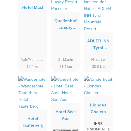
Hotel Masl
Quellenhof
Luxury
Resort
Passeier
ADLER INN
Tyrol
Mountain
Vals/Mühlbach
St. Martin
Hintertux
Resort
19.4 km
21.4 km
35.0 km
Liondes
Hotel Seel
Chalets
Hotel
Aus
IHRE
Tauferberg
TRAUMHAFTE
Ankommen und