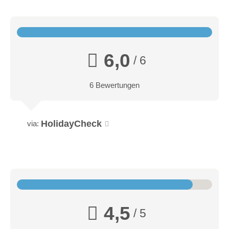
6,0
/ 6
6 Bewertungen
HolidayCheck
via:
4,5
/ 5