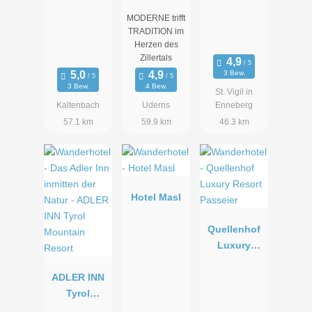
resort
MODERNE trifft
TRADITION im
Herzen des
Zillertals
3 Bew.
3 Bew.
4 Bew.
St. Vigil in
Kaltenbach
Uderns
Enneberg
57.1 km
59.9 km
46.3 km
Hotel Masl
Quellenhof
Luxury
Resort
ADLER INN
Passeier
Tyrol
Mountain