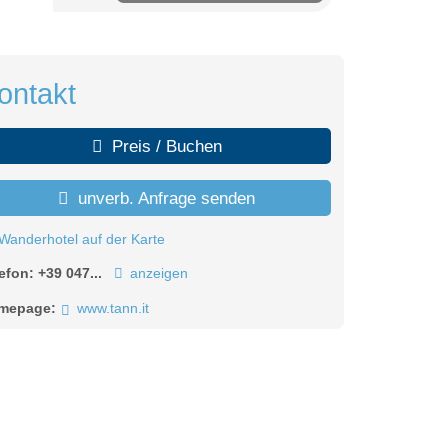
ontakt
Preis / Buchen
unverb. Anfrage senden
Wanderhotel auf der Karte
lefon:
+39 047...
anzeigen
mepage:
www.tann.it