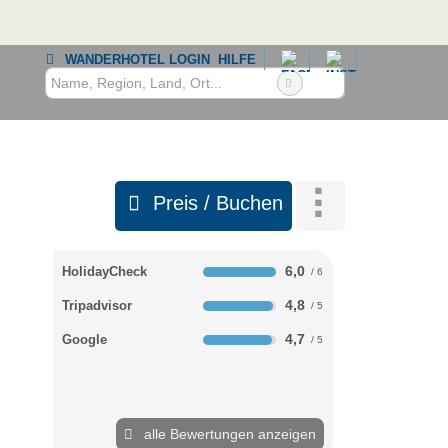
WANDERHOTEL LOGIN
HILFE
Preis / Buchen
6,0
HolidayCheck
4,8
Tripadvisor
4,7
Google
alle Bewertungen anzeigen