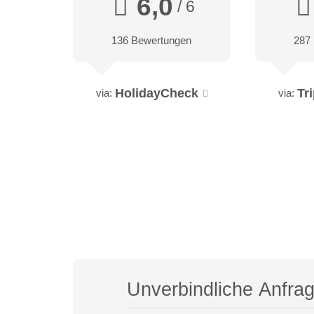
6,0
/ 6
136 Bewertungen
287
HolidayCheck
Tr
via:
via:
Unverbindliche Anfra