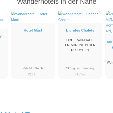
Wanderhotels in der Nähe
Hotel Masl
Liondes Chalets
y
IHRE TRAUMHAFTE
MI
ERFAHRUNG IN DEN
DOLOMITEN
Wohl
Vals/Mühlbach
St. Vigil in Enneberg
32.8 km
39.7 km