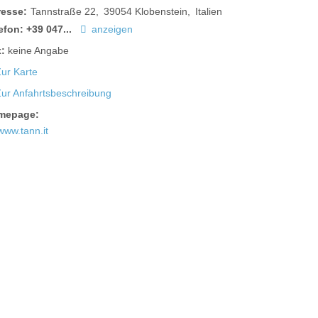
resse:
Tannstraße 22
39054
Klobenstein
Italien
efon:
+39 047...
anzeigen
:
keine Angabe
ur Karte
Zur Anfahrtsbeschreibung
mepage:
www.tann.it