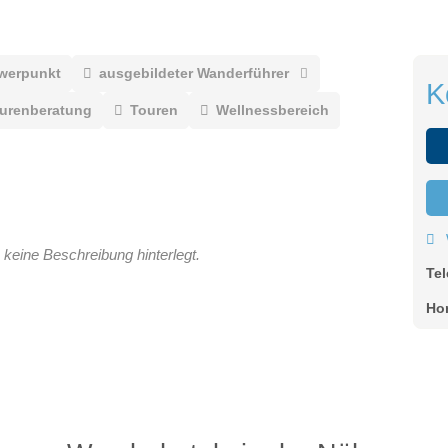
werpunkt
ausgebildeter Wanderführer
K
ourenberatung
Touren
Wellnessbereich
 keine Beschreibung hinterlegt.
Te
Ho