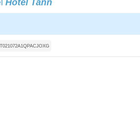
el
Hotel Tann
 IT021072A1QPACJOXG