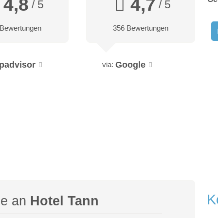
4,8
4,7
/ 5
/ 5
 Bewertungen
356 Bewertungen
ipadvisor
Google
via:
K
ge an
Hotel Tann