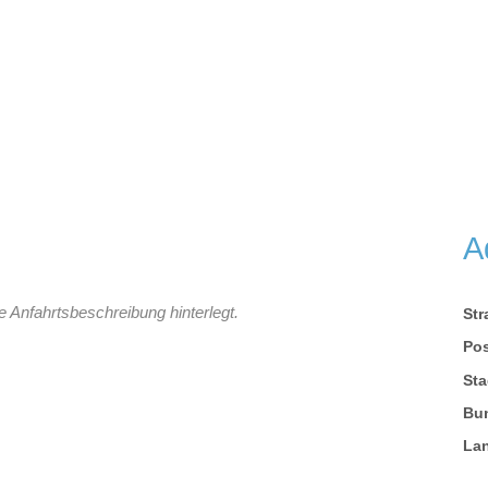
A
e Anfahrtsbeschreibung hinterlegt.
St
Pos
Sta
Bu
La