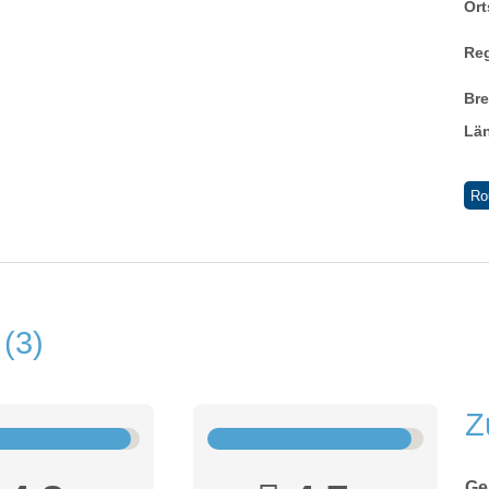
Ort
Re
Br
Lä
Ro
n
3
Z
Ge