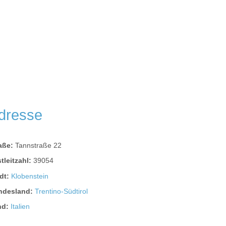
dresse
raße:
Tannstraße 22
tleitzahl:
39054
dt:
Klobenstein
ndesland:
Trentino-Südtirol
nd:
Italien