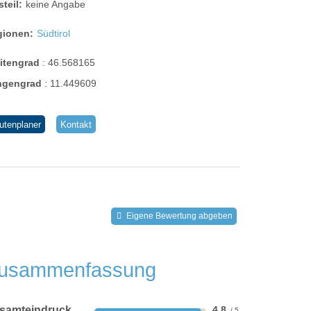
steil:
keine Angabe
gionen:
Südtirol
eitengrad
:
46.568165
ngengrad
:
11.449609
utenplaner
Kontakt
Eigene Bewertung abgeben
usammenfassung
samteindruck
4,8